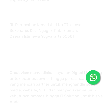
support@creativism.id
Jl. Perumahan Kenari Asri No.C7b, Losari,
Sukoharjo, Kec. Ngaglik, Kab. Sleman,
Daerah Istimewa Yogyakarta 55581
About
Creativism menyediakan layanan Digital Marketing
untuk business owner hingga perusahaan besar
yang mencari partner untuk menghandle social
media, website, SEO, dan menyediakan seluruh
kebutuhan promosi hingga IT Solution untuk bisnis
Anda.