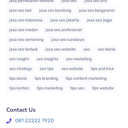
jasa pembuatan website
jasa seo
jasa seo ahli
jasa seo bali
jasa seo bandung
jasa seo bergaransi
jasa seo indonesia
jasa seo jakarta
jasa seo jogja
jasa seo medan
jasa seo profesional
jasa seo semarang
jasa seo surabaya
jasa seo terbaik
jasa seo website
seo
seo bisnis
seo insight
seo insights
seo marketing
seo strategy
seo tips
seo website
tips and trick
tips bisnis
tips branding
tips content marketing
tips konten
tips marketing
tips seo
tips website
Contact Us
081 22222 7920