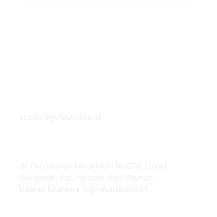
081 22222 7920
support@creativism.id
Jl. Perumahan Kenari Asri No.C7b, Losari,
Sukoharjo, Kec. Ngaglik, Kab. Sleman,
Daerah Istimewa Yogyakarta 55581