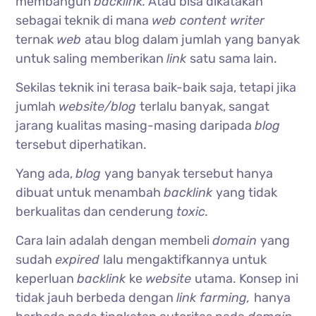
membangun
backlink.
Atau bisa dikatakan
sebagai teknik di mana
web content writer
ternak
web
atau blog dalam jumlah yang banyak
untuk saling memberikan
link
satu sama lain.
Sekilas teknik ini terasa baik-baik saja, tetapi jika
jumlah
website/blog
terlalu banyak, sangat
jarang kualitas masing-masing daripada
blog
tersebut diperhatikan.
Yang ada,
blog
yang banyak tersebut hanya
dibuat untuk menambah
backlink
yang tidak
berkualitas dan cenderung
toxic.
Cara lain adalah dengan membeli
domain
yang
sudah
expired
lalu mengaktifkannya untuk
keperluan
backlink
ke
website
utama. Konsep ini
tidak jauh berbeda dengan
link farming,
hanya