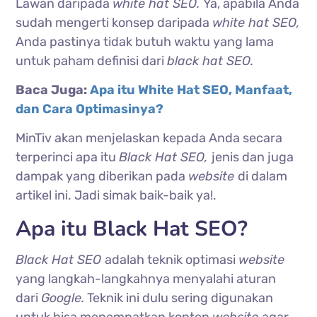
Lawan daripada
white hat SEO.
Ya, apabila Anda
sudah mengerti konsep daripada
white hat SEO,
Anda pastinya tidak butuh waktu yang lama
untuk paham definisi dari
black hat SEO.
Baca Juga:
Apa itu White Hat SEO, Manfaat,
dan Cara Optimasinya?
MinTiv akan menjelaskan kepada Anda secara
terperinci apa itu
Black Hat SEO,
jenis dan juga
dampak yang diberikan pada
website
di dalam
artikel ini. Jadi simak baik-baik ya!.
Apa itu Black Hat SEO?
Black Hat SEO
adalah teknik optimasi
website
yang langkah-langkahnya menyalahi aturan
dari
Google.
Teknik ini dulu sering digunakan
untuk bisa menempatkan konten
website
agar