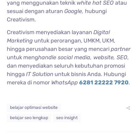
yang menggunakan teknik
white hat SEO
atau
sesuai dengan aturan
Google,
hubungi
Creativism.
Creativism menyediakan layanan
Digital
Marketing
untuk perorangan, UMKM, UKM,
hingga perusahaan besar yang mencari
partner
untuk meng
handle social media, website, SEO
,
dan menyediakan seluruh kebutuhan promosi
hingga
IT Solution
untuk bisnis Anda. Hubungi
mereka di nomor
WhatsApp
6281 22222 7920
.
belajar optimasi website
belajar seo lengkap
seo insight