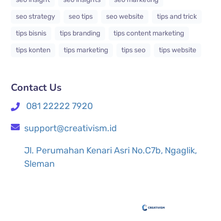
seo strategy
seo tips
seo website
tips and trick
tips bisnis
tips branding
tips content marketing
tips konten
tips marketing
tips seo
tips website
Contact Us
081 22222 7920
support@creativism.id
Jl. Perumahan Kenari Asri No.C7b, Ngaglik,
Sleman