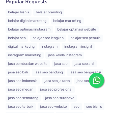
Popular Requests
belajar bisnis
belajar branding
belajar digital marketing
belajar marketing
belajar optimasi instagram
belajar optimasi website
belajar seo
belajar seo lengkap
belajar seo pemula
digital marketing
instagram
instagram insight
instagram marketing
jasa kelola instagram
jasa pembuatan website
jasa seo
jasa seo ahli
jasa seo bali
jasa seo bandung
jasa seo bergaransi
jasa seo indonesia
jasa seo jakarta
jasa seo jogja
jasa seo medan
jasa seo profesional
jasa seo semarang
jasa seo surabaya
jasa seo terbaik
jasa seo website
seo
seo bisnis