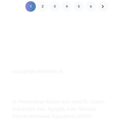
1
2
3
4
5
6
081 22222 7920
support@creativism.id
Jl. Perumahan Kenari Asri No.C7b, Losari,
Sukoharjo, Kec. Ngaglik, Kab. Sleman,
Daerah Istimewa Yogyakarta 55581