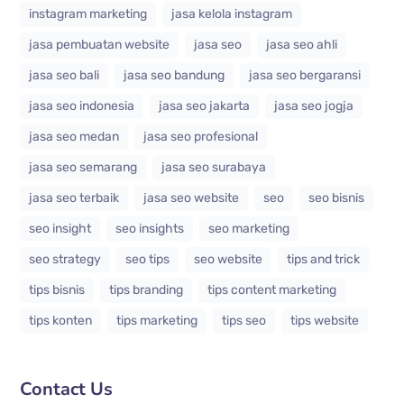
instagram marketing
jasa kelola instagram
jasa pembuatan website
jasa seo
jasa seo ahli
jasa seo bali
jasa seo bandung
jasa seo bergaransi
jasa seo indonesia
jasa seo jakarta
jasa seo jogja
jasa seo medan
jasa seo profesional
jasa seo semarang
jasa seo surabaya
jasa seo terbaik
jasa seo website
seo
seo bisnis
seo insight
seo insights
seo marketing
seo strategy
seo tips
seo website
tips and trick
tips bisnis
tips branding
tips content marketing
tips konten
tips marketing
tips seo
tips website
Contact Us