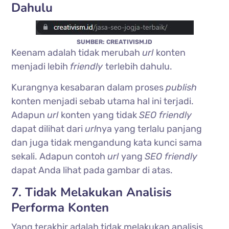
Dahulu
SUMBER: CREATIVISM.ID
Keenam adalah tidak merubah
url
konten
menjadi lebih
friendly
terlebih dahulu.
Kurangnya kesabaran dalam proses
publish
konten menjadi sebab utama hal ini terjadi.
Adapun
url
konten yang tidak
SEO friendly
dapat dilihat dari
url
nya yang terlalu panjang
dan juga tidak mengandung kata kunci sama
sekali. Adapun contoh
url
yang
SEO friendly
dapat Anda lihat pada gambar di atas.
7. Tidak Melakukan Analisis
Performa Konten
Yang terakhir adalah tidak melakukan analisis