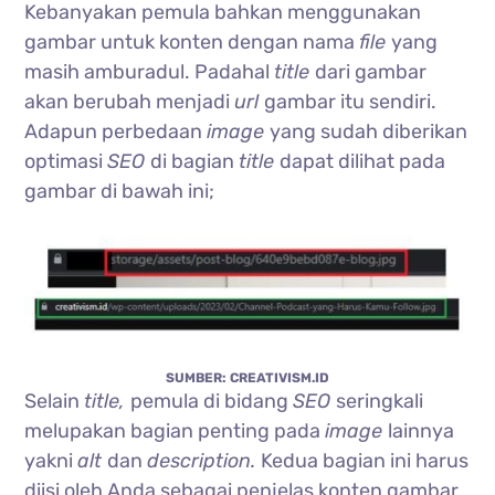
Kebanyakan pemula bahkan menggunakan
gambar untuk konten dengan nama
file
yang
masih amburadul. Padahal
title
dari gambar
akan berubah menjadi
url
gambar itu sendiri.
Adapun perbedaan
image
yang sudah diberikan
optimasi
SEO
di bagian
title
dapat dilihat pada
gambar di bawah ini;
SUMBER: CREATIVISM.ID
Selain
title,
pemula di bidang
SEO
seringkali
melupakan bagian penting pada
image
lainnya
yakni
alt
dan
description.
Kedua bagian ini harus
diisi oleh Anda sebagai penjelas konten gambar