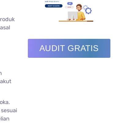
produk
asal
AUDIT GRATIS
n
akut
oka.
 sesuai
lian