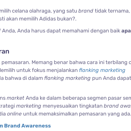
ilih celana olahraga, yang satu
brand
tidak ternama,
sti akan memilih Adidas bukan?.
d
Anda, Anda harus dapat memahami dengan baik
apa
ran
 pemasaran. Memang benar bahwa cara ini terbilang 
Memilih untuk fokus menjalankan
flanking marketing
da bahwa di dalam
flanking marketing
pun Anda dapa
ens
market
Anda ke dalam beberapa segmen pasar sem
trategi
marketing
menyesuaikan tingkatan
brand awa
dia
online
untuk memaksimalkan pemasaran yang ada
am Brand Awareness