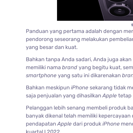
Panduan yang pertama adalah dengan me
pendorong seseorang melakukan pembelian
yang besar dan kuat.
Bahkan tanpa Anda sadari, Anda juga aka
memiliki nama
brand
yang begitu kuat, sem
smartphone
yang satu ini dikarenakan
bra
Bahkan meskipun
iPhone
sekarang tidak m
saja penjualan yang dihasilkan
Apple
tetap
Pelanggan lebih senang membeli produk bar
banyak dikenal telah memiliki kepercayaan
pendapatan
Apple
dari produk
iPhone
menca
kuartal I 2022.