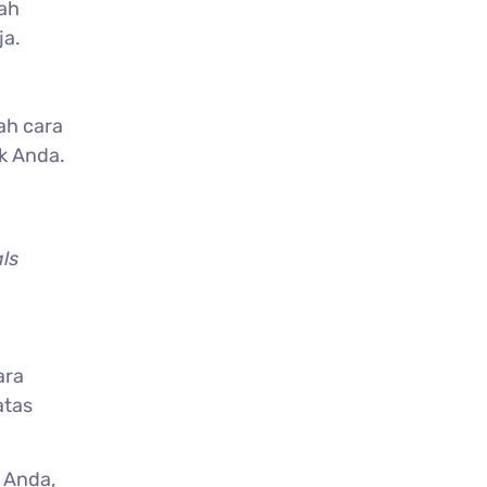
lah
ja.
ah cara
k Anda.
ls
ara
atas
 Anda,