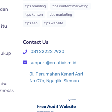
tips branding
tips content marketing
 dan
tips konten
tips marketing
tips seo
tips website
 itu
Contact Us
081 22222 7920
cukup
support@creativism.id
t
Jl. Perumahan Kenari Asri
No.C7b, Ngaglik, Sleman
isal
reness
.