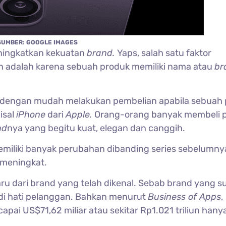
SUMBER: GOOGLE IMAGES
ningkatkan kekuatan
brand.
Yaps, salah satu faktor
 adalah karena sebuah produk memiliki nama atau
br
n dengan mudah melakukan pembelian apabila sebuah
isal
iPhone
dari
Apple.
Orang-orang banyak membeli 
nd
nya yang begitu kuat, elegan dan canggih.
emiliki banyak perubahan dibanding series sebelumnya
 meningkat.
u dari brand yang telah dikenal. Sebab brand yang s
 di hati pelanggan. Bahkan menurut
Business of Apps
,
pai US$71,62 miliar atau sekitar Rp1.021 triliun hany