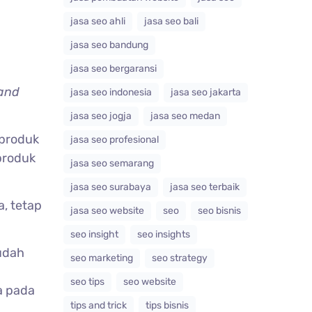
jasa seo ahli
jasa seo bali
jasa seo bandung
jasa seo bergaransi
and
jasa seo indonesia
jasa seo jakarta
jasa seo jogja
jasa seo medan
 produk
jasa seo profesional
produk
jasa seo semarang
jasa seo surabaya
jasa seo terbaik
, tetap
jasa seo website
seo
seo bisnis
seo insight
seo insights
udah
seo marketing
seo strategy
seo tips
seo website
a pada
tips and trick
tips bisnis