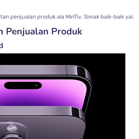
an penjualan produk ala MinTiv. Simak baik-baik ya!.
 Penjualan Produk
d