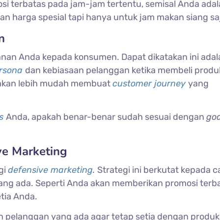
i terbatas pada jam-jam tertentu, semisal Anda ada
n harga spesial tapi hanya untuk jam makan siang sa
n
nan Anda kepada konsumen. Dapat dikatakan ini adal
ersona
dan kebiasaan pelanggan ketika membeli produ
a akan lebih mudah membuat
customer journey
yang
ls
Anda, apakah benar-benar sudah sesuai dengan
goa
ve Marketing
gi
defensive marketing
.
Strategi ini berkutat kepada c
g ada. Seperti Anda akan memberikan promosi terb
tia Anda.
kan pelanggan yang ada agar tetap setia dengan produk