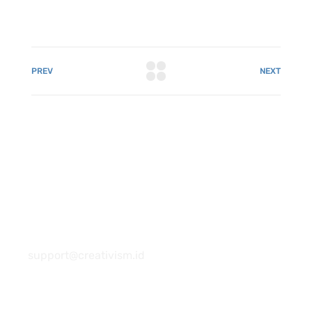
PREV
NEXT
081 22222 7920
support@creativism.id