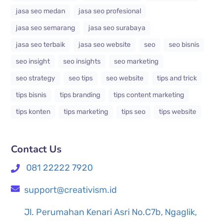
jasa seo medan
jasa seo profesional
jasa seo semarang
jasa seo surabaya
jasa seo terbaik
jasa seo website
seo
seo bisnis
seo insight
seo insights
seo marketing
seo strategy
seo tips
seo website
tips and trick
tips bisnis
tips branding
tips content marketing
tips konten
tips marketing
tips seo
tips website
Contact Us
081 22222 7920
support@creativism.id
Jl. Perumahan Kenari Asri No.C7b, Ngaglik,