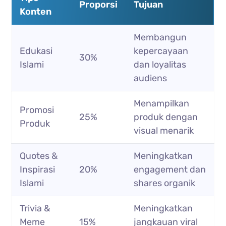
Proporsi
Tujuan
Konten
Membangun
Edukasi
kepercayaan
30%
Islami
dan loyalitas
audiens
Menampilkan
Promosi
25%
produk dengan
Produk
visual menarik
Quotes &
Meningkatkan
Inspirasi
20%
engagement dan
Islami
shares organik
Trivia &
Meningkatkan
Meme
15%
jangkauan viral