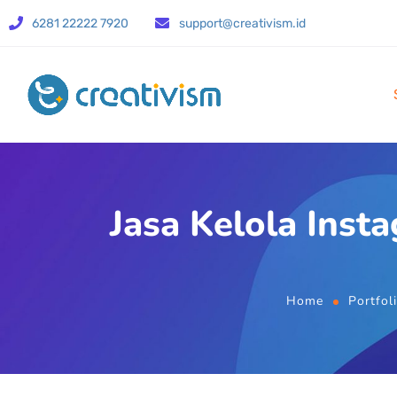
6281 22222 7920
support@creativism.id
Jasa Kelola Inst
Home
Portfol