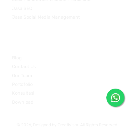
Jasa SEO
Jasa Social Media Management
Quick Links
Blog
Contact Us
Our Team
Portofolio
Konsultasi
Download
© 2026, Designed by Creativism. All Rights Reserved.