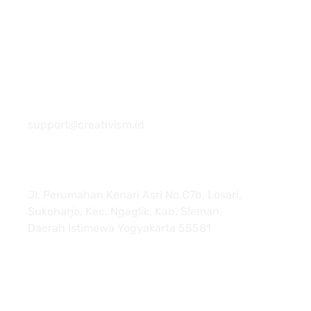
081 22222 7920
support@creativism.id
Jl. Perumahan Kenari Asri No.C7b, Losari,
Sukoharjo, Kec. Ngaglik, Kab. Sleman,
Daerah Istimewa Yogyakarta 55581
About