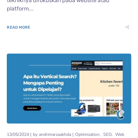
tekniknya difokuskan pada website atau
platform...
READ MORE
13/05/2024
by
andrimarzaakhda
Optimization
SEO
Web