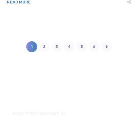
READ MORE
1
2
3
4
5
6
081 22222 7920
support@creativism.id