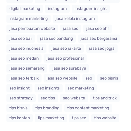
digital marketing
instagram
instagram insight
instagram marketing
jasa kelola instagram
jasa pembuatan website
jasa seo
jasa seo ahli
jasa seo bali
jasa seo bandung
jasa seo bergaransi
jasa seo indonesia
jasa seo jakarta
jasa seo jogja
jasa seo medan
jasa seo profesional
jasa seo semarang
jasa seo surabaya
jasa seo terbaik
jasa seo website
seo
seo bisnis
seo insight
seo insights
seo marketing
seo strategy
seo tips
seo website
tips and trick
tips bisnis
tips branding
tips content marketing
tips konten
tips marketing
tips seo
tips website