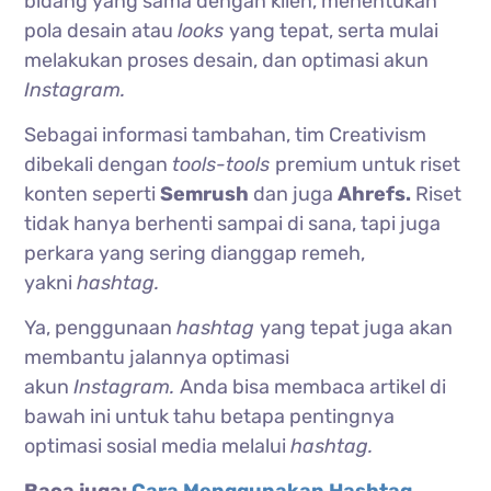
bidang yang sama dengan klien, menentukan
pola desain atau
looks
yang tepat, serta mulai
melakukan proses desain, dan optimasi akun
Instagram.
Sebagai informasi tambahan, tim Creativism
dibekali dengan
tools-tools
premium untuk riset
konten seperti
Semrush
dan juga
Ahrefs.
Riset
tidak hanya berhenti sampai di sana, tapi juga
perkara yang sering dianggap remeh,
yakni
hashtag.
Ya, penggunaan
hashtag
yang tepat juga akan
membantu jalannya optimasi
akun
Instagram.
Anda bisa membaca artikel di
bawah ini untuk tahu betapa pentingnya
optimasi sosial media melalui
hashtag.
Baca juga:
Cara Menggunakan Hashtag