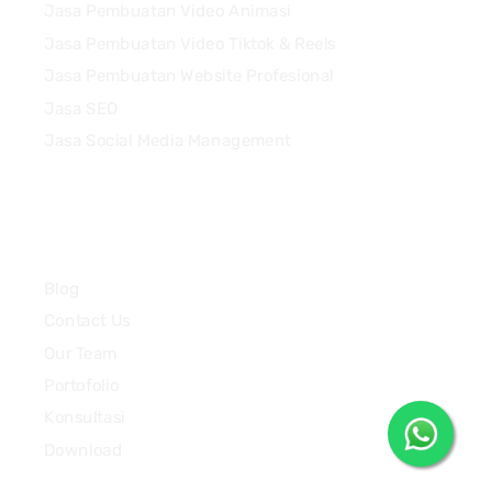
Jasa Pembuatan Video Animasi
Jasa Pembuatan Video Tiktok & Reels
Jasa Pembuatan Website Profesional
Jasa SEO
Jasa Social Media Management
Quick Links
Blog
Contact Us
Our Team
Portofolio
Konsultasi
Download