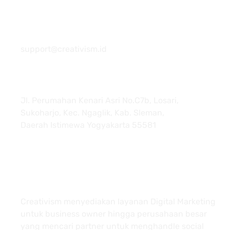
081 22222 7920
support@creativism.id
Jl. Perumahan Kenari Asri No.C7b, Losari,
Sukoharjo, Kec. Ngaglik, Kab. Sleman,
Daerah Istimewa Yogyakarta 55581
About
Creativism menyediakan layanan Digital Marketing
untuk business owner hingga perusahaan besar
yang mencari partner untuk menghandle social