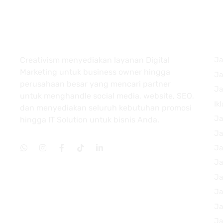
About
Creativism menyediakan layanan Digital
Ja
Marketing untuk business owner hingga
Ja
perusahaan besar yang mencari partner
Ja
untuk menghandle social media, website, SEO,
Ik
dan menyediakan seluruh kebutuhan promosi
Ja
hingga IT Solution untuk bisnis Anda.
Ja
Ja
Ja
Ja
Ja
Ja
Ja