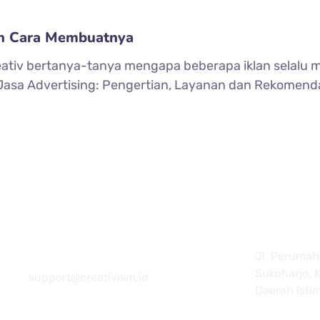
dan Cara Membuatnya
eativ bertanya-tanya mengapa beberapa iklan selalu
 Jasa Advertising: Pengertian, Layanan dan Rekomen
Jl. Perumaha
081 22222 7920
Sukoharjo, K
support@creativism.id
Daerah Isti