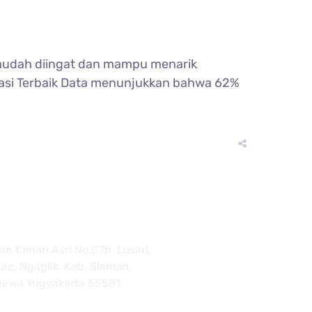
 mudah diingat dan mampu menarik
dasi Terbaik Data menunjukkan bahwa 62%
n Kenari Asri No.C7b, Losari,
ec. Ngaglik, Kab. Sleman,
mewa Yogyakarta 55581