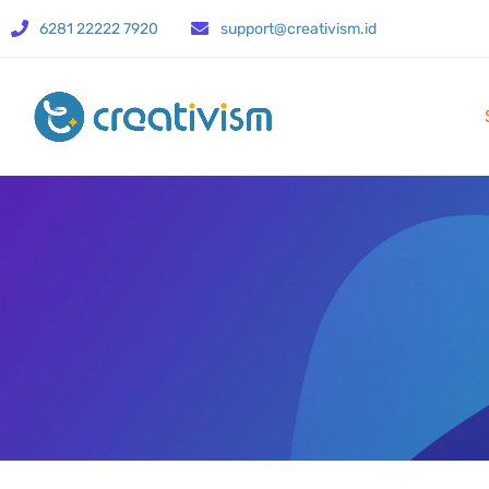
6281 22222 7920
support@creativism.id