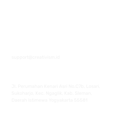
081 22222 7920
support@creativism.id
Jl. Perumahan Kenari Asri No.C7b, Losari,
Sukoharjo, Kec. Ngaglik, Kab. Sleman,
Daerah Istimewa Yogyakarta 55581