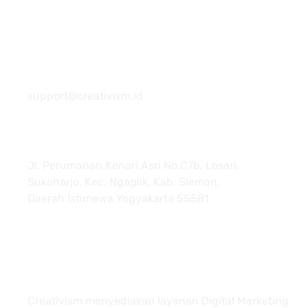
081 22222 7920
support@creativism.id
Jl. Perumahan Kenari Asri No.C7b, Losari,
Sukoharjo, Kec. Ngaglik, Kab. Sleman,
Daerah Istimewa Yogyakarta 55581
About
Creativism menyediakan layanan Digital Marketing