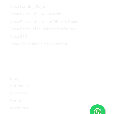
Jasa Landing Page
Jasa Pembuatan Video Animasi
Jasa Pembuatan Video Tiktok & Reels
Jasa Pembuatan Website Profesional
Jasa SEO
Jasa Social Media Management
Quick Links
Blog
Contact Us
Our Team
Portofolio
Konsultasi