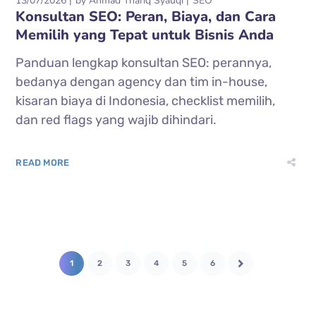
13/07/2026
by
Ahmad Thariq Syauqi
SEO
Konsultan SEO: Peran, Biaya, dan Cara
Memilih yang Tepat untuk Bisnis Anda
Panduan lengkap konsultan SEO: perannya,
bedanya dengan agency dan tim in-house,
kisaran biaya di Indonesia, checklist memilih,
dan red flags yang wajib dihindari.
READ MORE
1
2
3
4
5
6