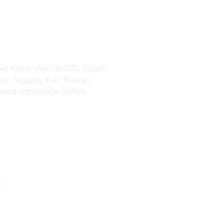
n Kenari Asri No.C7b, Losari,
ec. Ngaglik, Kab. Sleman,
mewa Yogyakarta 55581
Quick Links
s