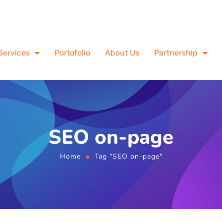
Services
Portofolio
About Us
Partnership
SEO on-page
Home
Tag "SEO on-page"