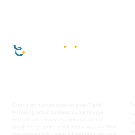
About
Creativism menyediakan layanan Digital
Ja
Marketing untuk business owner hingga
Ja
perusahaan besar yang mencari partner
Ja
untuk menghandle social media, website, SEO,
Ik
dan menyediakan seluruh kebutuhan promosi