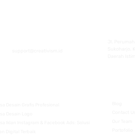
Jl. Perumaha
081 22222 7920
Sukoharjo, K
support@creativism.id
Daerah Isti
Services
Blog
sa Desain Grafis Profesional
Contact U
sa Desain Logo
Our Team
sa Iklan Instagram & Facebook Ads: Solusi
Portofolio
lan Digital Terbaik