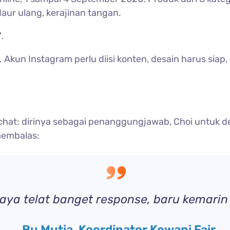
daur ulang, kerajinan tangan.
”
.
. Akun Instagram perlu diisi konten, desain harus sia
chat: dirinya sebagai penanggungjawab, Choi untuk d
membalas:
aya telat banget response, baru kemarin 
, Bu Mutia, Koordinator Kowani Fair