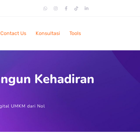
Contact Us
Konsultasi
Tools
angun Kehadiran
gital UMKM dari Nol