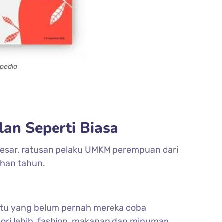
opedia
an Seperti Biasa
besar, ratusan pelaku UMKM perempuan dari
uhan tahun.
uatu yang belum pernah mereka coba
gori lebih, fashion, makanan dan minuman,