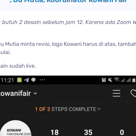
 butuh 2 desain sebelum jam 12. Karena ada Zoom 
u Mutia minta revisi, logo Kowani harus di atas, tamb
ulai.
ain sudah live.