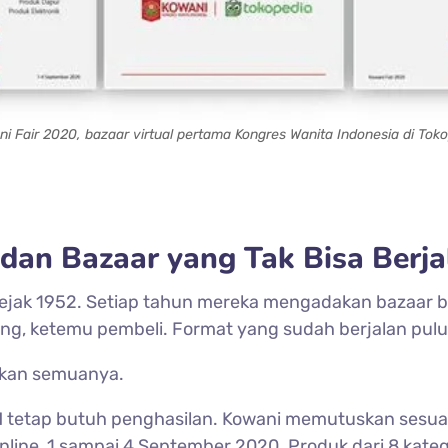
i Fair 2020, bazaar virtual pertama Kongres Wanita Indonesia di Tok
an Bazaar yang Tak Bisa Berjal
 sejak 1952. Setiap tahun mereka mengadakan bazaar 
ung, ketemu pembeli. Format yang sudah berjalan pul
ikan semuanya.
UMKM tetap butuh penghasilan. Kowani memutuskan ses
nline, 1 sampai 4 September 2020. Produk dari 8 kate