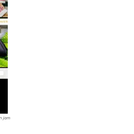
an jam