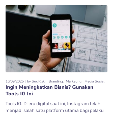
16/09/2025
by
SuciRizki
Branding
Marketing
Media Sosial
Ingin Meningkatkan Bisnis? Gunakan
Tools IG Ini
Tools IG. Di era digital saat ini, Instagram telah
menjadi salah satu platform utama bagi pelaku