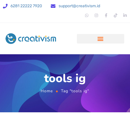
6281 22222 7920
support@creativism.id
tools ig
Home
Tag "tools ig"