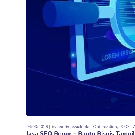
04/03/2026
by
andrimarzaakhda
Optimization
SEO
Jasa SEO Bogor – Bantu Bisnis Tampil