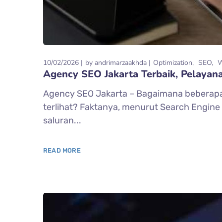
10/02/2026
by
andrimarzaakhda
Optimization
SEO
Agency SEO Jakarta Terbaik, Pelayan
Agency SEO Jakarta – Bagaimana beberapa 
terlihat? Faktanya, menurut Search Engin
saluran...
READ MORE