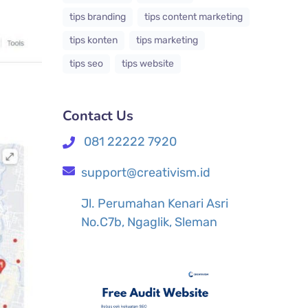
tips branding
tips content marketing
tips konten
tips marketing
tips seo
tips website
Contact Us
081 22222 7920
support@creativism.id
Jl. Perumahan Kenari Asri
No.C7b, Ngaglik, Sleman