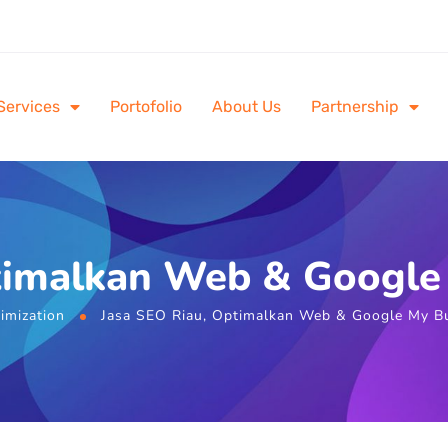
Services
Portofolio
About Us
Partnership
timalkan Web & Google
imization
Jasa SEO Riau, Optimalkan Web & Google My B