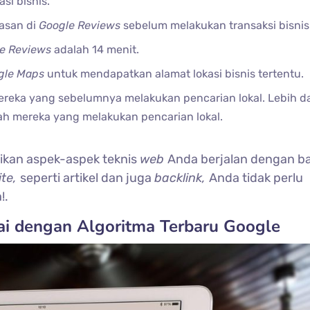
asi bisnis.
asan di
Google Reviews
sebelum melakukan transaksi bisnis
e Reviews
adalah 14 menit.
gle Maps
untuk mendapatkan alamat lokasi bisnis tertentu.
ereka yang sebelumnya melakukan pencarian lokal. Lebih d
lah mereka yang melakukan pencarian lokal.
tikan aspek-aspek teknis
web
Anda berjalan dengan ba
ite,
seperti artikel dan juga
backlink,
Anda tidak perlu
!.
ai dengan Algoritma Terbaru Google