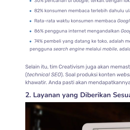
30% pencarian di
Google
, terkait dengan lok
82% konsumen membaca terlebih dahulu ul
Rata-rata waktu konsumen membaca
Googl
86% pengguna internet mengandalkan
Goo
74% pembeli yang datang ke toko, adalah m
pengguna
search engine
melalui
mobile
, ada
Selain itu, tim Creativism juga akan memas
(
technical SEO
). Soal produksi konten
webs
khawatir. Anda pasti akan mendapatkannya
2. Layanan yang Diberikan Sesu