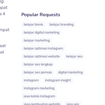
ng.
apat
a 4
Popular Requests
belajar bisnis
belajar branding
mpat
belajar digital marketing
belajar marketing
faat
belajar optimasi instagram
al
belajar optimasi website
belajar seo
belajar seo lengkap
belajar seo pemula
digital marketing
instagram
instagram insight
instagram marketing
jasa kelola instagram
jasa pembuatan website
jasa seo