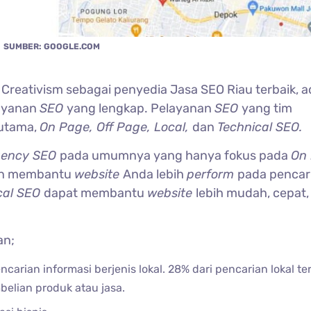
SUMBER: GOOGLE.COM
reativism sebagai penyedia Jasa SEO Riau terbaik, a
ayanan
SEO
yang lengkap. Pelayanan
SEO
yang tim
utama,
On Page, Off Page, Local,
dan
Technical SEO.
gency SEO
pada umumnya yang hanya fokus pada
On
kan membantu
website
Anda lebih
perform
pada pencar
cal SEO
dapat membantu
website
lebih mudah, cepat,
an;
carian informasi berjenis lokal. 28% dari pencarian lokal te
elian produk atau jasa.