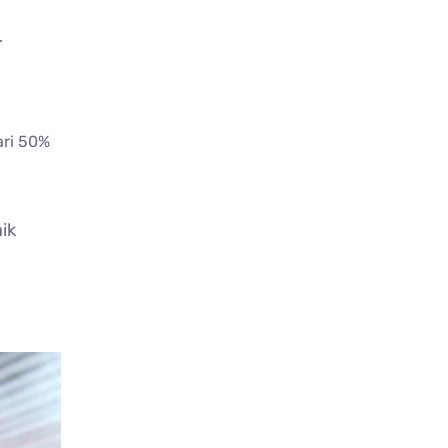
.
ari 50%
ik