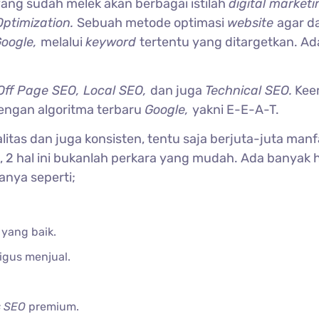
 yang sudah melek akan berbagai istilah
digital marketi
Optimization.
Sebuah metode optimasi
website
agar d
oogle,
melalui
keyword
tertentu yang ditargetkan. Ad
Off Page SEO, Local SEO,
dan juga
Technical SEO.
Kee
dengan algoritma terbaru
Google,
yakni E-E-A-T.
alitas dan juga konsisten, tentu saja berjuta-juta man
2 hal ini bukanlah perkara yang mudah. Ada banyak h
anya seperti;
 yang baik.
igus menjual.
s SEO
premium.