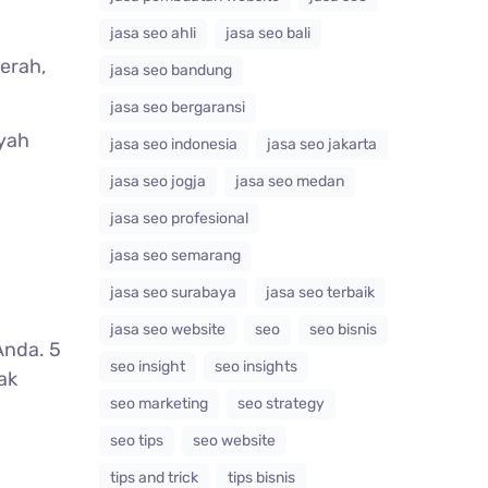
jasa seo ahli
jasa seo bali
erah,
jasa seo bandung
jasa seo bergaransi
ayah
jasa seo indonesia
jasa seo jakarta
jasa seo jogja
jasa seo medan
jasa seo profesional
jasa seo semarang
jasa seo surabaya
jasa seo terbaik
jasa seo website
seo
seo bisnis
Anda. 5
seo insight
seo insights
ak
seo marketing
seo strategy
seo tips
seo website
tips and trick
tips bisnis