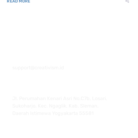
READ MORE
081 22222 7920
support@creativism.id
Jl. Perumahan Kenari Asri No.C7b, Losari,
Sukoharjo, Kec. Ngaglik, Kab. Sleman,
Daerah Istimewa Yogyakarta 55581