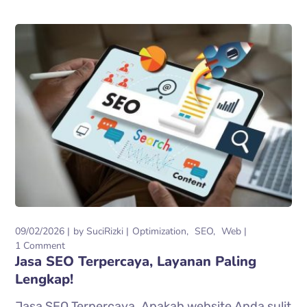
09/02/2026
by
SuciRizki
Optimization
SEO
Web
1 Comment
Jasa SEO Terpercaya, Layanan Paling
Lengkap!
Jasa SEO Terpercaya. Apakah website Anda sulit