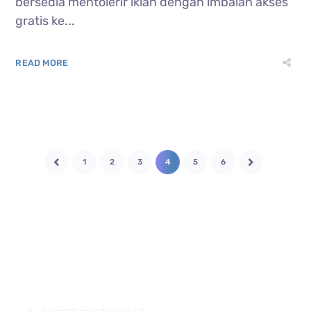
bersedia mentolerir iklan dengan imbalan akses
gratis ke...
READ MORE
1
2
3
4
5
6
081 22222 7920