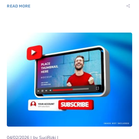
READ MORE
04/02/2026
by
SuciRizki