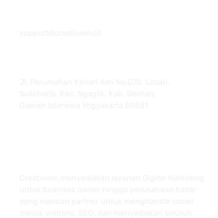
081 22222 7920
support@creativism.id
Jl. Perumahan Kenari Asri No.C7b, Losari,
Sukoharjo, Kec. Ngaglik, Kab. Sleman,
Daerah Istimewa Yogyakarta 55581
About
Creativism menyediakan layanan Digital Marketing
untuk business owner hingga perusahaan besar
yang mencari partner untuk menghandle social
media, website, SEO, dan menyediakan seluruh