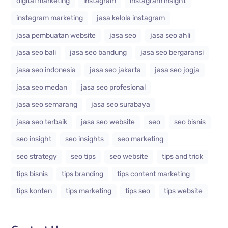
digital marketing
instagram
instagram insight
instagram marketing
jasa kelola instagram
jasa pembuatan website
jasa seo
jasa seo ahli
jasa seo bali
jasa seo bandung
jasa seo bergaransi
jasa seo indonesia
jasa seo jakarta
jasa seo jogja
jasa seo medan
jasa seo profesional
jasa seo semarang
jasa seo surabaya
jasa seo terbaik
jasa seo website
seo
seo bisnis
seo insight
seo insights
seo marketing
seo strategy
seo tips
seo website
tips and trick
tips bisnis
tips branding
tips content marketing
tips konten
tips marketing
tips seo
tips website