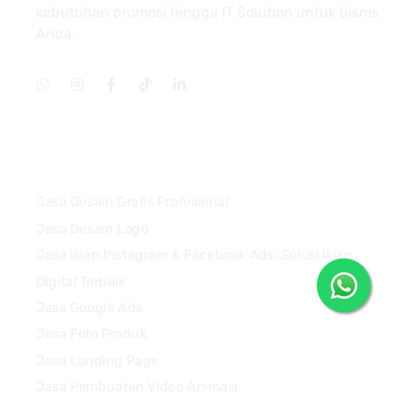
kebutuhan promosi hingga IT Solution untuk bisnis
Anda.
Services
Jasa Desain Grafis Profesional
Jasa Desain Logo
Jasa Iklan Instagram & Facebook Ads: Solusi Iklan
Digital Terbaik
Jasa Google Ads
Jasa Foto Produk
Jasa Landing Page
Jasa Pembuatan Video Animasi