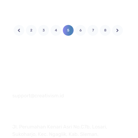
2
3
4
5
6
7
8
081 22222 7920
support@creativism.id
Jl. Perumahan Kenari Asri No.C7b, Losari,
Sukoharjo, Kec. Ngaglik, Kab. Sleman,