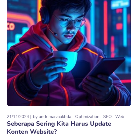
21/11/2024
by
andrimarzaakhda
Optimization
SEO
Web
Seberapa Sering Kita Harus Update
Konten Website?