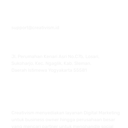
081 22222 7920
support@creativism.id
Jl. Perumahan Kenari Asri No.C7b, Losari,
Sukoharjo, Kec. Ngaglik, Kab. Sleman,
Daerah Istimewa Yogyakarta 55581
About
Creativism menyediakan layanan Digital Marketing
untuk business owner hingga perusahaan besar
yang mencari partner untuk menghandle social