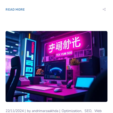
READ MORE
22/11/2024
by
andrimarzaakhda
Optimization
SEO
Web