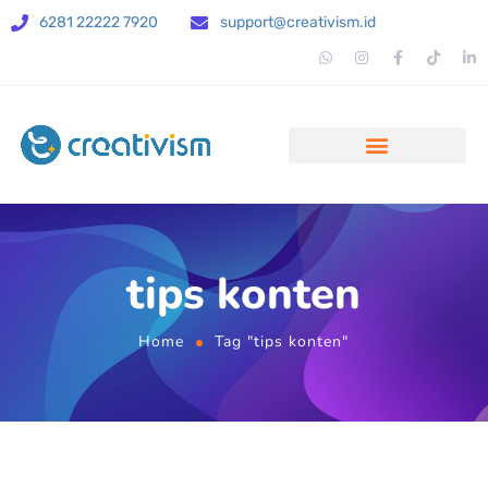
6281 22222 7920
support@creativism.id
tips konten
Home
Tag "tips konten"