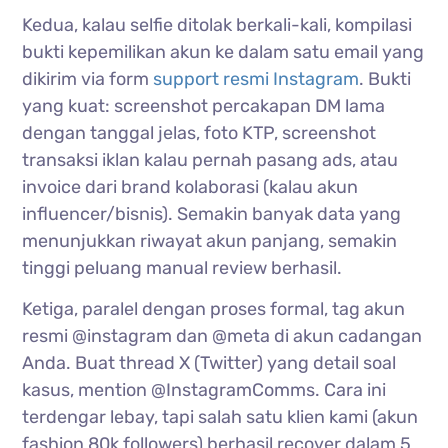
Kedua, kalau selfie ditolak berkali-kali, kompilasi
bukti kepemilikan akun ke dalam satu email yang
dikirim via form
support resmi Instagram
. Bukti
yang kuat: screenshot percakapan DM lama
dengan tanggal jelas, foto KTP, screenshot
transaksi iklan kalau pernah pasang ads, atau
invoice dari brand kolaborasi (kalau akun
influencer/bisnis). Semakin banyak data yang
menunjukkan riwayat akun panjang, semakin
tinggi peluang manual review berhasil.
Ketiga, paralel dengan proses formal, tag akun
resmi @instagram dan @meta di akun cadangan
Anda. Buat thread X (Twitter) yang detail soal
kasus, mention @InstagramComms. Cara ini
terdengar lebay, tapi salah satu klien kami (akun
fashion 80k followers) berhasil recover dalam 5