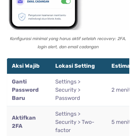
Konfigurasi minimal yang harus aktif setelah recovery: 2FA,
login alert, dan email cadangan
Aksi Wajib
Lokasi Setting
Estimasi
Ganti
Settings >
Password
Security >
2 menit
Baru
Password
Settings >
Aktifkan
Security > Two-
5 menit
2FA
factor