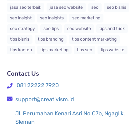
jasa seo terbaik
jasa seo website
seo
seo bisnis
seo insight
seo insights
seo marketing
seo strategy
seo tips
seo website
tips and trick
tips bisnis
tips branding
tips content marketing
tips konten
tips marketing
tips seo
tips website
Contact Us
081 22222 7920
support@creativism.id
Jl. Perumahan Kenari Asri No.C7b, Ngaglik,
Sleman