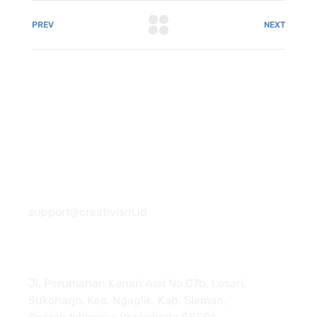
PREV
NEXT
081 22222 7920
support@creativism.id
Jl. Perumahan Kenari Asri No.C7b, Losari,
Sukoharjo, Kec. Ngaglik, Kab. Sleman,