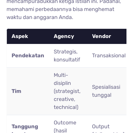
mencampuradukkan ketiga istilah ini. Padahal,
memahami perbedaannya bisa menghemat
waktu dan anggaran Anda.
Aspek
Agency
Vendor
Strategis,
Pendekatan
Transaksional
konsultatif
Multi-
disiplin
Spesialisasi
Tim
(strategist,
tunggal
creative,
technical)
Outcome
Tanggung
Output
(hasil