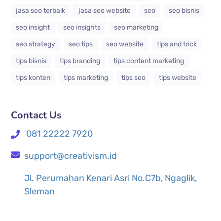
jasa seo terbaik
jasa seo website
seo
seo bisnis
seo insight
seo insights
seo marketing
seo strategy
seo tips
seo website
tips and trick
tips bisnis
tips branding
tips content marketing
tips konten
tips marketing
tips seo
tips website
Contact Us
081 22222 7920
support@creativism.id
Jl. Perumahan Kenari Asri No.C7b, Ngaglik,
Sleman