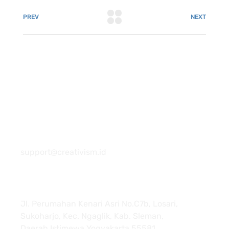
PREV
NEXT
081 22222 7920
support@creativism.id
Jl. Perumahan Kenari Asri No.C7b, Losari,
Sukoharjo, Kec. Ngaglik, Kab. Sleman,
Daerah Istimewa Yogyakarta 55581