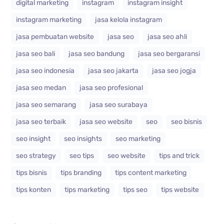
digital marketing
instagram
instagram insight
instagram marketing
jasa kelola instagram
jasa pembuatan website
jasa seo
jasa seo ahli
jasa seo bali
jasa seo bandung
jasa seo bergaransi
jasa seo indonesia
jasa seo jakarta
jasa seo jogja
jasa seo medan
jasa seo profesional
jasa seo semarang
jasa seo surabaya
jasa seo terbaik
jasa seo website
seo
seo bisnis
seo insight
seo insights
seo marketing
seo strategy
seo tips
seo website
tips and trick
tips bisnis
tips branding
tips content marketing
tips konten
tips marketing
tips seo
tips website