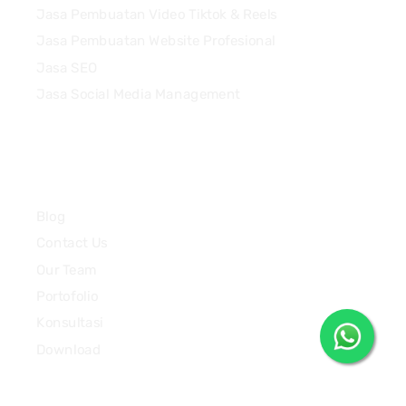
Jasa Pembuatan Video Tiktok & Reels
Jasa Pembuatan Website Profesional
Jasa SEO
Jasa Social Media Management
Quick Links
Blog
Contact Us
Our Team
Portofolio
Konsultasi
Download