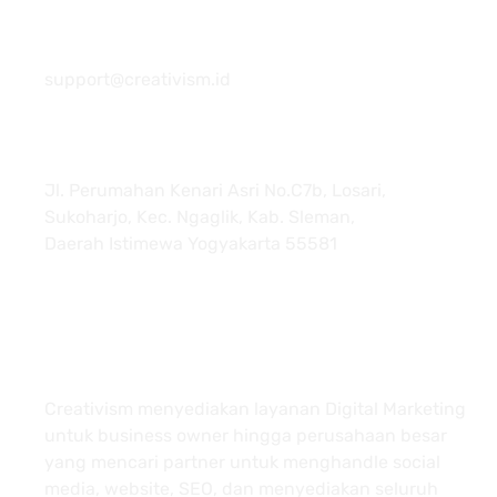
081 22222 7920
support@creativism.id
Jl. Perumahan Kenari Asri No.C7b, Losari,
Sukoharjo, Kec. Ngaglik, Kab. Sleman,
Daerah Istimewa Yogyakarta 55581
About
Creativism menyediakan layanan Digital Marketing
untuk business owner hingga perusahaan besar
yang mencari partner untuk menghandle social
media, website, SEO, dan menyediakan seluruh