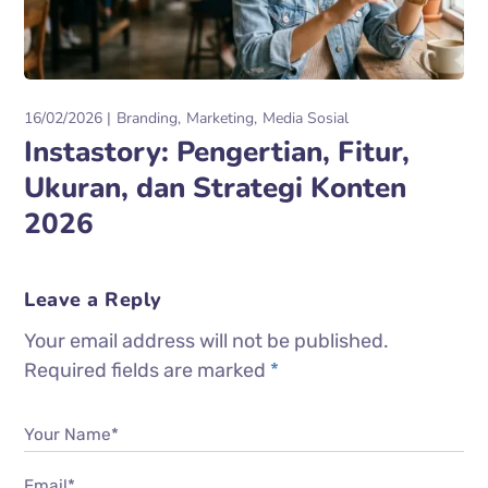
16/02/2026
Branding
Marketing
Media Sosial
Instastory: Pengertian, Fitur,
Ukuran, dan Strategi Konten
2026
Leave a Reply
Your email address will not be published.
Required fields are marked
*
Your Name*
Email*