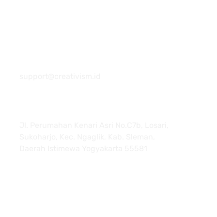
081 22222 7920
support@creativism.id
Jl. Perumahan Kenari Asri No.C7b, Losari,
Sukoharjo, Kec. Ngaglik, Kab. Sleman,
Daerah Istimewa Yogyakarta 55581
About