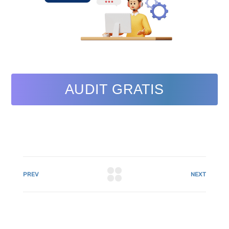
AUDIT GRATIS
PREV
NEXT