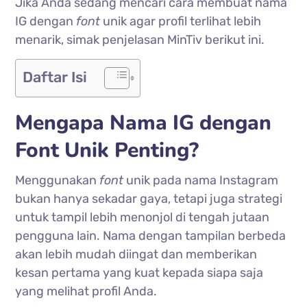
Jika Anda sedang mencari cara membuat nama
IG dengan
font
unik agar profil terlihat lebih
menarik, simak penjelasan MinTiv berikut ini.
Daftar Isi
Mengapa Nama IG dengan
Font Unik Penting?
Menggunakan
font
unik pada nama Instagram
bukan hanya sekadar gaya, tetapi juga strategi
untuk tampil lebih menonjol di tengah jutaan
pengguna lain. Nama dengan tampilan berbeda
akan lebih mudah diingat dan memberikan
kesan pertama yang kuat kepada siapa saja
yang melihat profil Anda.