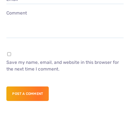
Comment
Save my name, email, and website in this browser for
the next time I comment.
POST A COMMENT