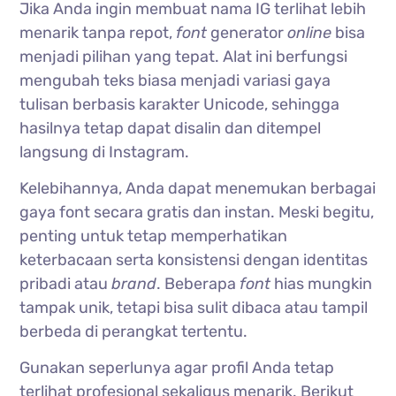
Jika Anda ingin membuat nama IG terlihat lebih
menarik tanpa repot,
font
generator
online
bisa
menjadi pilihan yang tepat. Alat ini berfungsi
mengubah teks biasa menjadi variasi gaya
tulisan berbasis karakter Unicode, sehingga
hasilnya tetap dapat disalin dan ditempel
langsung di Instagram.
Kelebihannya, Anda dapat menemukan berbagai
gaya font secara gratis dan instan. Meski begitu,
penting untuk tetap memperhatikan
keterbacaan serta konsistensi dengan identitas
pribadi atau
brand
. Beberapa
font
hias mungkin
tampak unik, tetapi bisa sulit dibaca atau tampil
berbeda di perangkat tertentu.
Gunakan seperlunya agar profil Anda tetap
terlihat profesional sekaligus menarik. Berikut