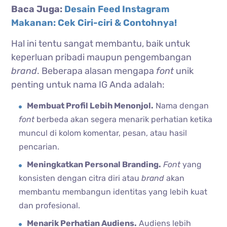
Baca Juga:
Desain Feed Instagram
Makanan: Cek Ciri-ciri & Contohnya!
Hal ini tentu sangat membantu, baik untuk
keperluan pribadi maupun pengembangan
brand
. Beberapa alasan mengapa
font
unik
penting untuk nama IG Anda adalah:
Membuat Profil Lebih Menonjol.
Nama dengan
font
berbeda akan segera menarik perhatian ketika
muncul di kolom komentar, pesan, atau hasil
pencarian.
Meningkatkan Personal Branding.
Font
yang
konsisten dengan citra diri atau
brand
akan
membantu membangun identitas yang lebih kuat
dan profesional.
Menarik Perhatian Audiens.
Audiens lebih