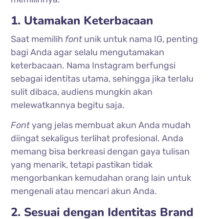
1. Utamakan Keterbacaan
Saat memilih
font
unik untuk nama IG, penting
bagi Anda agar selalu mengutamakan
keterbacaan. Nama Instagram berfungsi
sebagai identitas utama, sehingga jika terlalu
sulit dibaca, audiens mungkin akan
melewatkannya begitu saja.
Font
yang jelas membuat akun Anda mudah
diingat sekaligus terlihat profesional. Anda
memang bisa berkreasi dengan gaya tulisan
yang menarik, tetapi pastikan tidak
mengorbankan kemudahan orang lain untuk
mengenali atau mencari akun Anda.
2. Sesuai dengan Identitas Brand