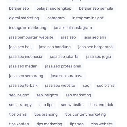
belajar seo
belajar seo lengkap
belajar seo pemula
digital marketing
instagram
instagram insight
instagram marketing
jasa kelola instagram
jasa pembuatan website
jasa seo
jasa seo ahli
jasa seo bali
jasa seo bandung
jasa seo bergaransi
jasa seo indonesia
jasa seo jakarta
jasa seo jogja
jasa seo medan
jasa seo profesional
jasa seo semarang
jasa seo surabaya
jasa seo terbaik
jasa seo website
seo
seo bisnis
seo insight
seo insights
seo marketing
seo strategy
seo tips
seo website
tips and trick
tips bisnis
tips branding
tips content marketing
tips konten
tips marketing
tips seo
tips website