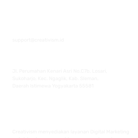
081 22222 7920
support@creativism.id
Jl. Perumahan Kenari Asri No.C7b, Losari,
Sukoharjo, Kec. Ngaglik, Kab. Sleman,
Daerah Istimewa Yogyakarta 55581
About
Creativism menyediakan layanan Digital Marketing