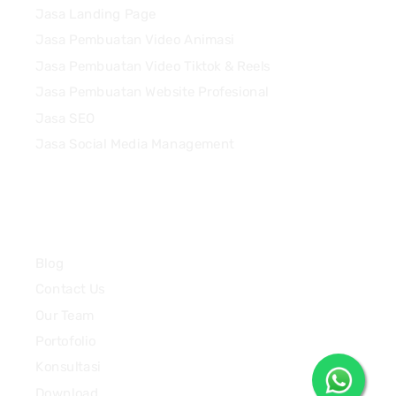
Jasa Landing Page
Jasa Pembuatan Video Animasi
Jasa Pembuatan Video Tiktok & Reels
Jasa Pembuatan Website Profesional
Jasa SEO
Jasa Social Media Management
Quick Links
Blog
Contact Us
Our Team
Portofolio
Konsultasi
Download