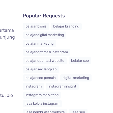
Popular Requests
belajar bisnis
belajar branding
ertama
belajar digital marketing
gunjung
belajar marketing
belajar optimasi instagram
belajar optimasi website
belajar seo
belajar seo lengkap
belajar seo pemula
digital marketing
instagram
instagram insight
tu, bio
instagram marketing
jasa kelola instagram
jasa pembuatan website
jasa seo