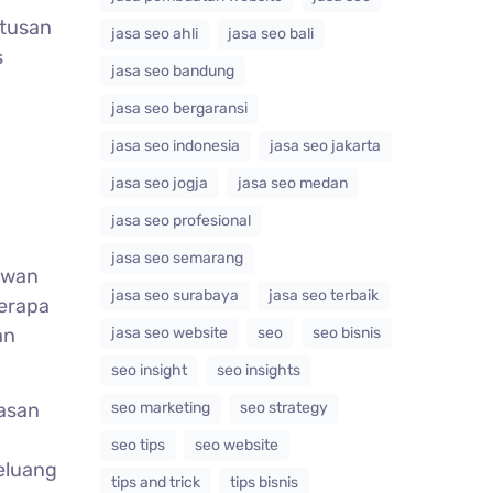
utusan
jasa seo ahli
jasa seo bali
s
jasa seo bandung
jasa seo bergaransi
jasa seo indonesia
jasa seo jakarta
jasa seo jogja
jasa seo medan
jasa seo profesional
jasa seo semarang
Kawan
jasa seo surabaya
jasa seo terbaik
berapa
an
jasa seo website
seo
seo bisnis
seo insight
seo insights
asan
seo marketing
seo strategy
seo tips
seo website
eluang
tips and trick
tips bisnis