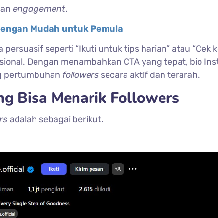
dan
engagement
.
 Dengan Mudah untuk Pemula
rsuasif seperti “Ikuti untuk tips harian” atau “Cek k
ngsional. Dengan menambahkan CTA yang tepat, bio In
ong pertumbuhan
followers
secara aktif dan terarah.
ng Bisa Menarik Followers
ers
adalah sebagai berikut.