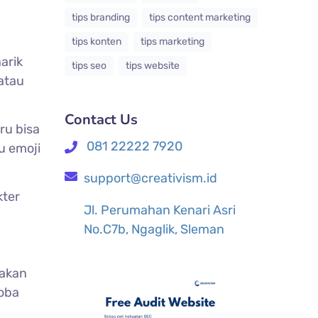
tips branding
tips content marketing
tips konten
tips marketing
arik
tips seo
tips website
atau
Contact Us
ru bisa
081 22222 7920
u emoji
support@creativism.id
kter
Jl. Perumahan Kenari Asri
No.C7b, Ngaglik, Sleman
dakan
oba