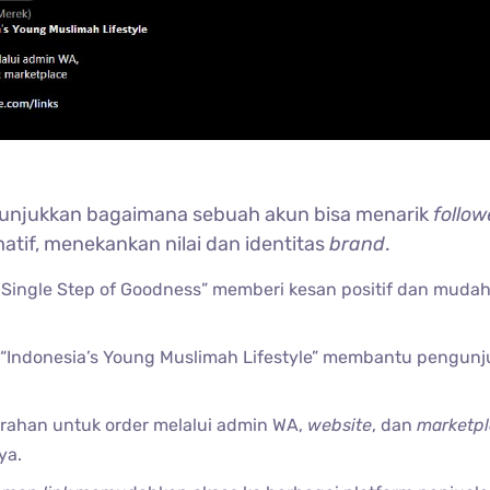
enunjukkan bagaimana sebuah akun bisa menarik
follow
matif, menekankan nilai dan identitas
brand
.
Single Step of Goodness” memberi kesan positif dan muda
Indonesia’s Young Muslimah Lifestyle” membantu pengun
rahan untuk order melalui admin WA,
website
, dan
marketp
ya.