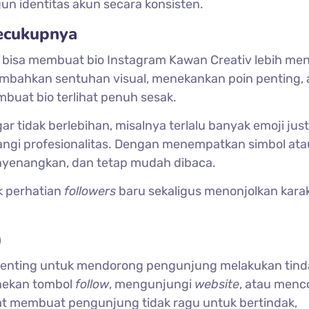
 identitas akun secara konsisten.
ecukupnya
 bisa membuat bio Instagram Kawan Creativ lebih men
bahkan sentuhan visual, menekankan poin penting, 
uat bio terlihat penuh sesak.
r tidak berlebihan, misalnya terlalu banyak emoji just
i profesionalitas. Dengan menempatkan simbol ata
menyenangkan, dan tetap mudah dibaca.
ik perhatian
followers
baru sekaligus menonjolkan kara
)
 penting untuk mendorong pengunjung melakukan tin
enekan tombol
follow
, mengunjungi
website
, atau menc
kat membuat pengunjung tidak ragu untuk bertindak,