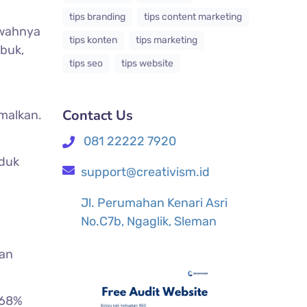
tips branding
tips content marketing
awahnya
tips konten
tips marketing
ubuk,
tips seo
tips website
Contact Us
imalkan.
081 22222 7920
oduk
support@creativism.id
Jl. Perumahan Kenari Asri
No.C7b, Ngaglik, Sleman
san
 68%