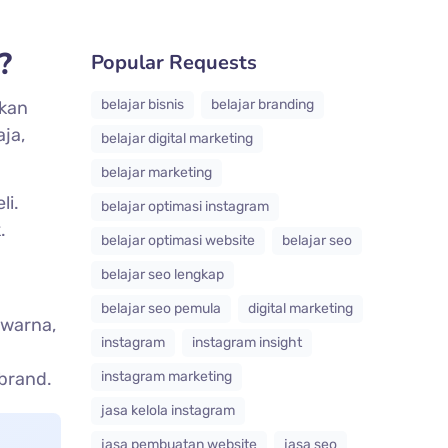
?
Popular Requests
belajar bisnis
belajar branding
ikan
ja,
belajar digital marketing
belajar marketing
li.
belajar optimasi instagram
.
belajar optimasi website
belajar seo
belajar seo lengkap
belajar seo pemula
digital marketing
 warna,
instagram
instagram insight
brand.
instagram marketing
jasa kelola instagram
jasa pembuatan website
jasa seo