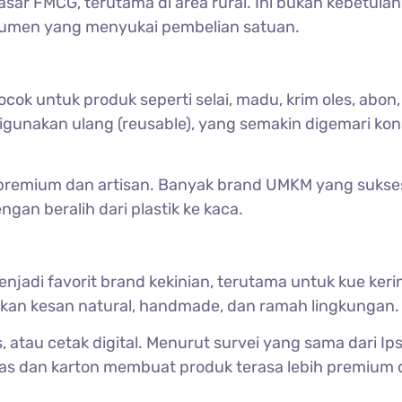
sar FMCG, terutama di area rural. Ini bukan kebetulan
nsumen yang menyukai pembelian satuan.
ocok untuk produk seperti selai, madu, krim oles, abon
digunakan ulang (reusable), yang semakin digemari k
premium dan artisan. Banyak brand UMKM yang sukse
n beralih dari plastik ke kaca.
njadi favorit brand kekinian, terutama untuk kue keri
ikan kesan natural, handmade, dan ramah lingkungan.
 atau cetak digital. Menurut survei yang sama dari Ips
 dan karton membuat produk terasa lebih premium 