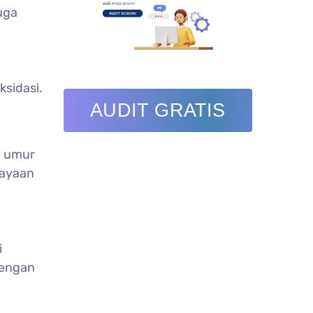
uga
sidasi.
AUDIT GRATIS
g umur
cayaan
i
dengan