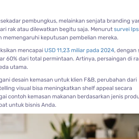
ekadar pembungkus, melainkan senjata branding ya
i rak atau dilewatkan begitu saja. Menurut
survei Ip
 memengaruhi keputusan pembelian mereka.
yeksikan mencapai
USD 11,23 miliar pada 2024
, dengan 
0% dari total permintaan. Artinya, persaingan di ra
eda utama.
gani desain kemasan untuk klien F&B, perubahan dari
lling visual bisa meningkatkan shelf appeal secara
bagai contoh kemasan makanan berdasarkan jenis produ
pat untuk bisnis Anda.