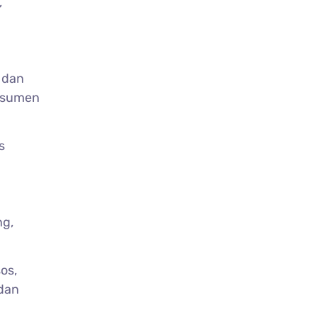
,
, dan
onsumen
s
ng,
os,
dan