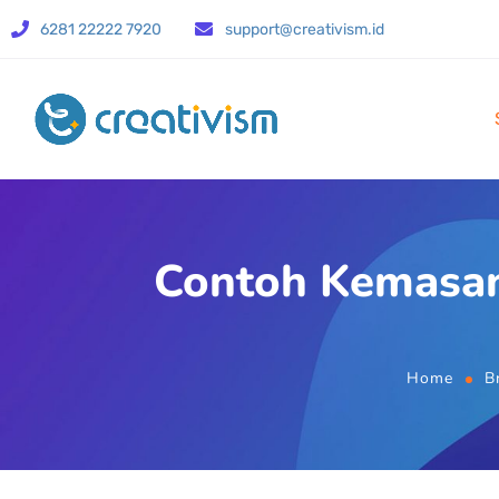
6281 22222 7920
support@creativism.id
Contoh Kemasan 
Home
B