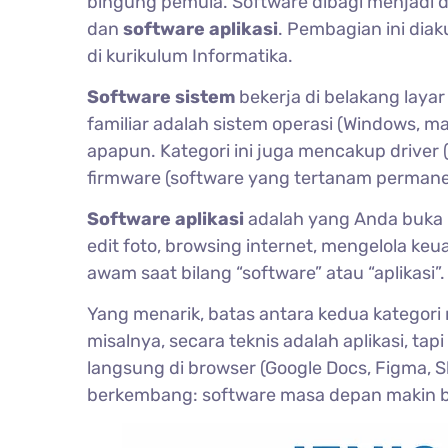
bingung pemula. Software dibagi menjadi d
dan
software aplikasi
. Pembagian ini diak
di kurikulum Informatika.
Software sistem
bekerja di belakang laya
familiar adalah sistem operasi (Windows, m
apapun. Kategori ini juga mencakup driver 
firmware (software yang tertanam permanen d
Software aplikasi
adalah yang Anda buka 
edit foto, browsing internet, mengelola ke
awam saat bilang “software” atau “aplikasi”
Yang menarik, batas antara kedua kategori
misalnya, secara teknis adalah aplikasi, tap
langsung di browser (Google Docs, Figma, S
berkembang: software masa depan makin ban