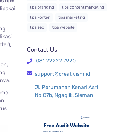
sistem
tips branding
tips content marketing
ipakai
tips konten
tips marketing
tips seo
tips website
ing
ikasi
ter),
Contact Us
081 22222 7920
en,
ang
support@creativism.id
hnya.
Jl. Perumahan Kenari Asri
rome
No.C7b, Ngaglik, Sleman
an
rus