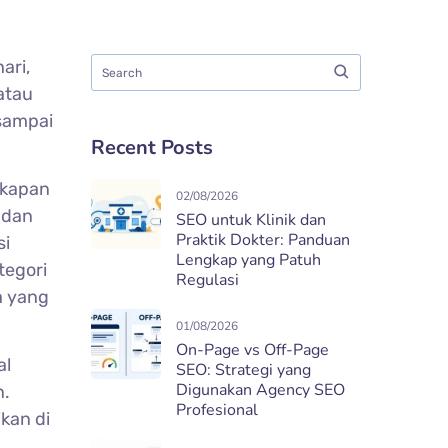
ari,
atau
 sampai
Recent Posts
 kapan
02/08/2026
 dan
SEO untuk Klinik dan
Praktik Dokter: Panduan
si
Lengkap yang Patuh
tegori
Regulasi
a yang
01/08/2026
On-Page vs Off-Page
al
SEO: Strategi yang
Digunakan Agency SEO
n.
Profesional
kan di