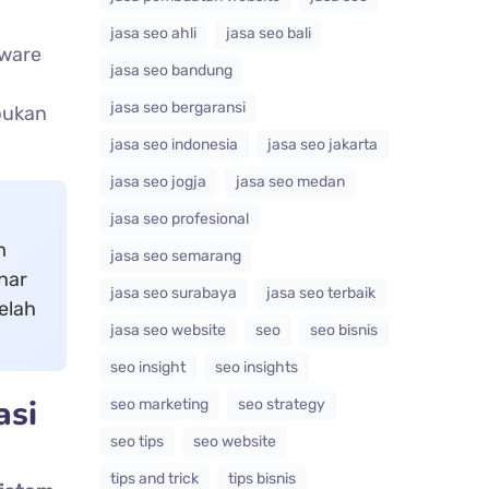
jasa seo ahli
jasa seo bali
tware
jasa seo bandung
jasa seo bergaransi
bukan
jasa seo indonesia
jasa seo jakarta
jasa seo jogja
jasa seo medan
jasa seo profesional
m
jasa seo semarang
nar
jasa seo surabaya
jasa seo terbaik
elah
jasa seo website
seo
seo bisnis
seo insight
seo insights
asi
seo marketing
seo strategy
seo tips
seo website
tips and trick
tips bisnis