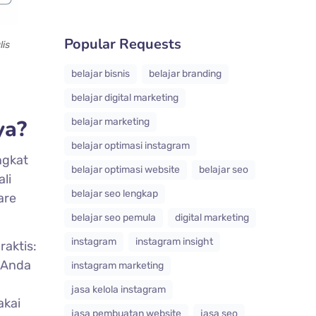
Popular Requests
lis
belajar bisnis
belajar branding
belajar digital marketing
ya?
belajar marketing
belajar optimasi instagram
ngkat
belajar optimasi website
belajar seo
li
belajar seo lengkap
are
belajar seo pemula
digital marketing
instagram
instagram insight
aktis:
k Anda
instagram marketing
jasa kelola instagram
akai
jasa pembuatan website
jasa seo