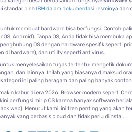
ua kategori besar berdasarkan fungsinya:
software 
ui standar oleh
IBM dalam dokumentasi resminya
dan d
r untuk membuat hardware bisa berfungsi. Contoh pal
acOS, Android). Tanpa OS, Anda tidak bisa membuka apl
(penghubung OS dengan hardware spesifik seperti prin
i hardware), dan utility seperti antivirus.
untuk menyelesaikan tugas tertentu: mengetik dokum
uangan, dan lainnya. Inilah yang biasanya dimaksud or
. Kategori ini paling beragam dan paling banyak conto
 makin kabur di era 2026. Browser modern seperti Ch
i kini berfungsi mirip OS karena banyak software berjal
lack web). Menurut kami, ini tren penting yang akan te
yak yang berbasis cloud dan tidak perlu diinstal.