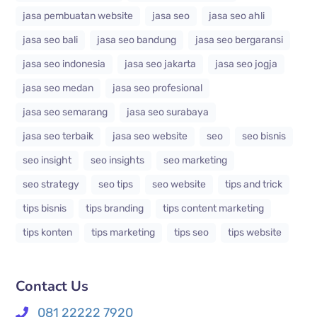
jasa pembuatan website
jasa seo
jasa seo ahli
jasa seo bali
jasa seo bandung
jasa seo bergaransi
jasa seo indonesia
jasa seo jakarta
jasa seo jogja
jasa seo medan
jasa seo profesional
jasa seo semarang
jasa seo surabaya
jasa seo terbaik
jasa seo website
seo
seo bisnis
seo insight
seo insights
seo marketing
seo strategy
seo tips
seo website
tips and trick
tips bisnis
tips branding
tips content marketing
tips konten
tips marketing
tips seo
tips website
Contact Us
081 22222 7920