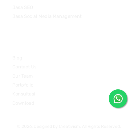
Jasa SEO
Jasa Social Media Management
Quick Links
Blog
Contact Us
Our Team
Portofolio
Konsultasi
Download
© 2026, Designed by Creativism. All Rights Reserved.