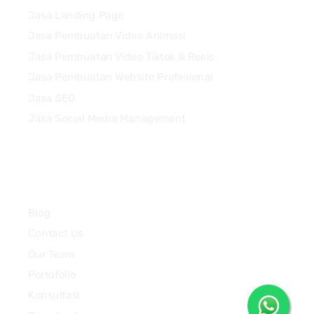
Jasa Landing Page
Jasa Pembuatan Video Animasi
Jasa Pembuatan Video Tiktok & Reels
Jasa Pembuatan Website Profesional
Jasa SEO
Jasa Social Media Management
Quick Links
Blog
Contact Us
Our Team
Portofolio
Konsultasi