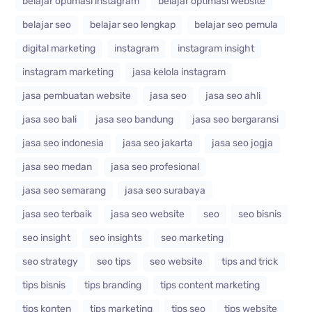
belajar optimasi instagram
belajar optimasi website
belajar seo
belajar seo lengkap
belajar seo pemula
digital marketing
instagram
instagram insight
instagram marketing
jasa kelola instagram
jasa pembuatan website
jasa seo
jasa seo ahli
jasa seo bali
jasa seo bandung
jasa seo bergaransi
jasa seo indonesia
jasa seo jakarta
jasa seo jogja
jasa seo medan
jasa seo profesional
jasa seo semarang
jasa seo surabaya
jasa seo terbaik
jasa seo website
seo
seo bisnis
seo insight
seo insights
seo marketing
seo strategy
seo tips
seo website
tips and trick
tips bisnis
tips branding
tips content marketing
tips konten
tips marketing
tips seo
tips website