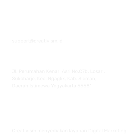
081 22222 7920
support@creativism.id
Jl. Perumahan Kenari Asri No.C7b, Losari,
Sukoharjo, Kec. Ngaglik, Kab. Sleman,
Daerah Istimewa Yogyakarta 55581
About
Creativism menyediakan layanan Digital Marketing