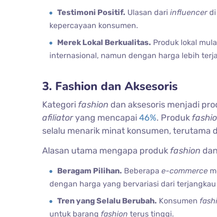
Testimoni Positif.
Ulasan dari
influencer
di
kepercayaan konsumen.
Merek Lokal Berkualitas.
Produk lokal mula
internasional, namun dengan harga lebih terj
3. Fashion dan Aksesoris
Kategori
fashion
dan aksesoris menjadi produ
afiliator
yang mencapai
46%
. Produk
fashi
selalu menarik minat konsumen, terutama d
Alasan utama mengapa produk
fashion
da
Beragam Pilihan.
Beberapa
e-commerce
me
dengan harga yang bervariasi dari terjangka
Tren yang Selalu Berubah.
Konsumen
fash
untuk barang
fashion
terus tinggi.