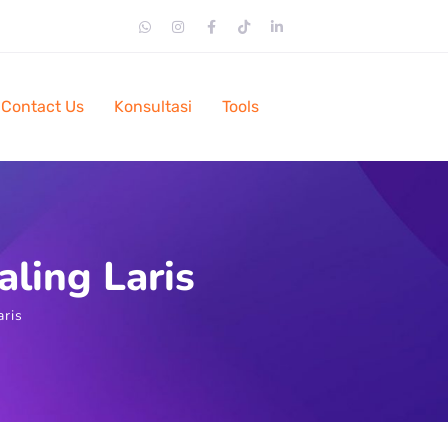
Contact Us
Konsultasi
Tools
ling Laris
aris