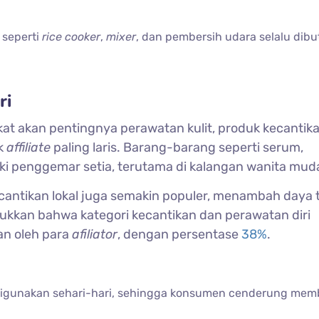
 seperti
rice cooker
,
mixer
, dan pembersih udara selalu dib
ri
 akan pentingnya perawatan kulit, produk kecantik
uk
affiliate
paling laris. Barang-barang seperti serum,
ki penggemar setia, terutama di kalangan wanita mud
cantikan lokal juga semakin populer, menambah daya t
jukkan bahwa kategori kecantikan dan perawatan diri
an oleh para
afiliator
, dengan persentase
38%
.
digunakan sehari-hari, sehingga konsumen cenderung memb