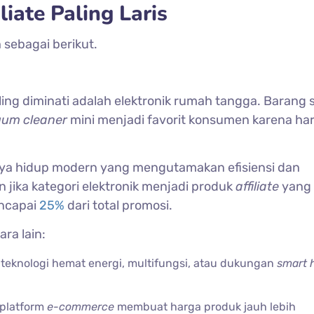
iate Paling Laris
h sebagai berikut.
ing diminati adalah elektronik rumah tangga. Barang s
uum
cleaner
mini menjadi favorit konsumen karena ha
gaya hidup modern yang mengutamakan efisiensi dan
jika kategori elektronik menjadi produk
affiliate
yang 
encapai
25%
dari total promosi.
tara lain:
eknologi hemat energi, multifungsi, atau dukungan
smart
 platform
e-commerce
membuat harga produk jauh lebih