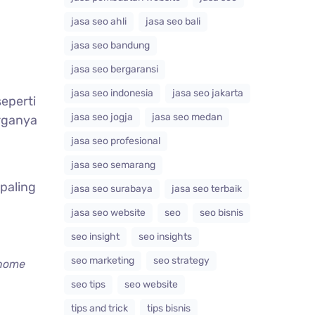
jasa seo ahli
jasa seo bali
jasa seo bandung
jasa seo bergaransi
jasa seo indonesia
jasa seo jakarta
eperti
jasa seo jogja
jasa seo medan
rganya
jasa seo profesional
jasa seo semarang
paling
jasa seo surabaya
jasa seo terbaik
jasa seo website
seo
seo bisnis
seo insight
seo insights
seo marketing
seo strategy
home
seo tips
seo website
tips and trick
tips bisnis