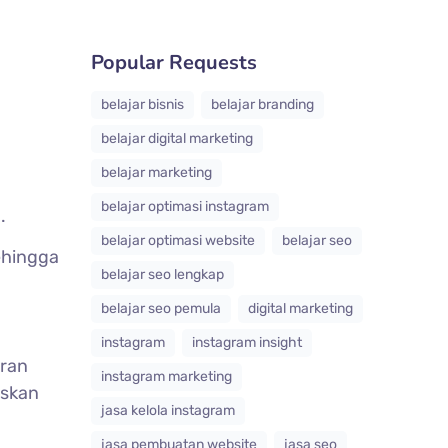
Popular Requests
belajar bisnis
belajar branding
belajar digital marketing
belajar marketing
belajar optimasi instagram
.
belajar optimasi website
belajar seo
ehingga
belajar seo lengkap
belajar seo pemula
digital marketing
instagram
instagram insight
ran
instagram marketing
iskan
jasa kelola instagram
jasa pembuatan website
jasa seo