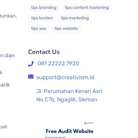
tips branding
tips content marketing
utuhkan,
tips konten
tips marketing
tips seo
tips website
Contact Us
an dan
081 22222 7920
a.
support@creativism.id
arik
Jl. Perumahan Kenari Asri
No.C7b, Ngaglik, Sleman
eli