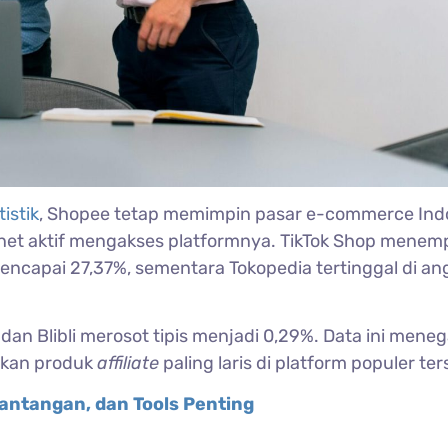
tistik
, Shopee tetap memimpin pasar e-commerce Ind
et aktif mengakses platformnya. TikTok Shop menemp
ncapai 27,37%, sementara Tokopedia tertinggal di an
9% dan Blibli merosot tipis menjadi 0,29%. Data ini mene
ikan produk
affiliate
paling laris di platform populer ter
Tantangan, dan Tools Penting