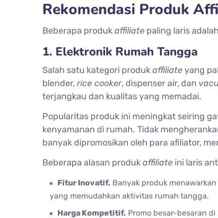
Rekomendasi Produk Affil
Beberapa produk
affiliate
paling laris adala
1. Elektronik Rumah Tangga
Salah satu kategori produk
affiliate
yang pal
blender,
rice cooker
, dispenser air, dan
vac
terjangkau dan kualitas yang memadai.
Popularitas produk ini meningkat seiring 
kenyamanan di rumah. Tidak mengherankan 
banyak dipromosikan oleh para afiliator, m
Beberapa alasan produk
affiliate
ini laris an
Fitur Inovatif.
Banyak produk menawarkan t
yang memudahkan aktivitas rumah tangga.
Harga Kompetitif.
Promo besar-besaran di