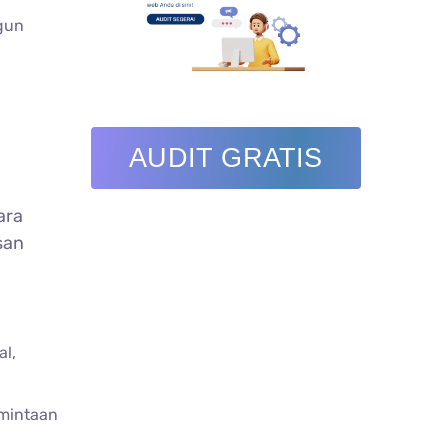
gun
AUDIT GRATIS
ara
san
al,
rmintaan