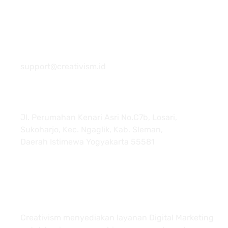
081 22222 7920
support@creativism.id
Jl. Perumahan Kenari Asri No.C7b, Losari,
Sukoharjo, Kec. Ngaglik, Kab. Sleman,
Daerah Istimewa Yogyakarta 55581
About
Creativism menyediakan layanan Digital Marketing