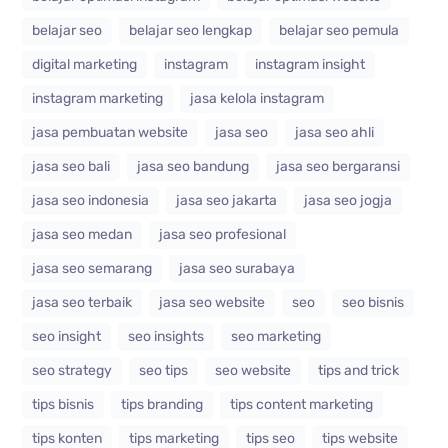
belajar seo
belajar seo lengkap
belajar seo pemula
digital marketing
instagram
instagram insight
instagram marketing
jasa kelola instagram
jasa pembuatan website
jasa seo
jasa seo ahli
jasa seo bali
jasa seo bandung
jasa seo bergaransi
jasa seo indonesia
jasa seo jakarta
jasa seo jogja
jasa seo medan
jasa seo profesional
jasa seo semarang
jasa seo surabaya
jasa seo terbaik
jasa seo website
seo
seo bisnis
seo insight
seo insights
seo marketing
seo strategy
seo tips
seo website
tips and trick
tips bisnis
tips branding
tips content marketing
tips konten
tips marketing
tips seo
tips website