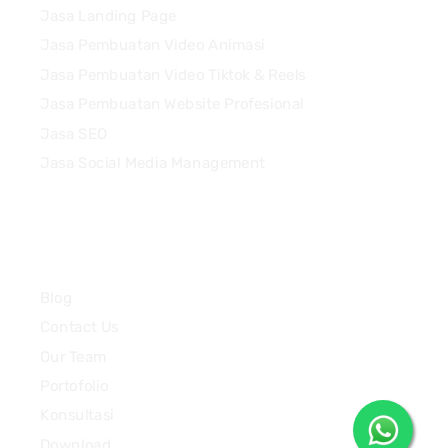
Jasa Landing Page
Jasa Pembuatan Video Animasi
Jasa Pembuatan Video Tiktok & Reels
Jasa Pembuatan Website Profesional
Jasa SEO
Jasa Social Media Management
Quick Links
Blog
Contact Us
Our Team
Portofolio
Konsultasi
Download