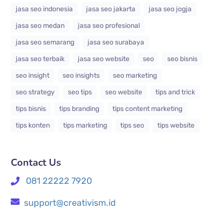
jasa seo indonesia
jasa seo jakarta
jasa seo jogja
jasa seo medan
jasa seo profesional
jasa seo semarang
jasa seo surabaya
jasa seo terbaik
jasa seo website
seo
seo bisnis
seo insight
seo insights
seo marketing
seo strategy
seo tips
seo website
tips and trick
tips bisnis
tips branding
tips content marketing
tips konten
tips marketing
tips seo
tips website
Contact Us
081 22222 7920
support@creativism.id