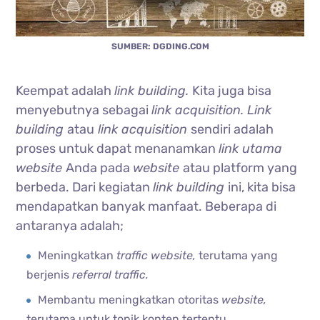
SUMBER: DGDING.COM
Keempat adalah
link building.
Kita juga bisa
menyebutnya sebagai
link acquisition. Link
building
atau
link acquisition
sendiri adalah
proses untuk dapat menanamkan
link utama
website
Anda pada
website
atau platform yang
berbeda. Dari kegiatan
link building
ini, kita bisa
mendapatkan banyak manfaat. Beberapa di
antaranya adalah;
Meningkatkan
traffic website,
terutama yang
berjenis
referral traffic.
Membantu meningkatkan otoritas
website,
terutama untuk topik konten tertentu.