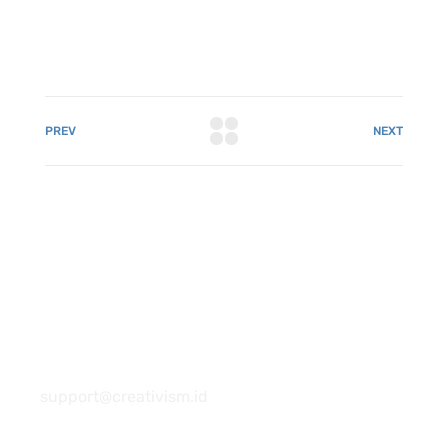
PREV
NEXT
081 22222 7920
support@creativism.id