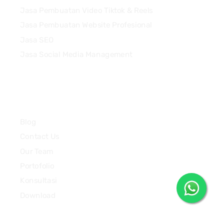
Jasa Pembuatan Video Tiktok & Reels
Jasa Pembuatan Website Profesional
Jasa SEO
Jasa Social Media Management
Quick Links
Blog
Contact Us
Our Team
Portofolio
Konsultasi
Download