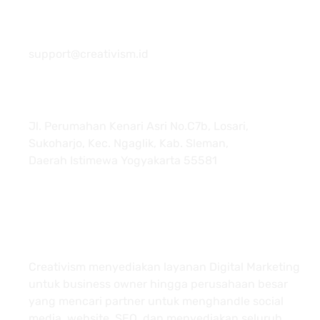
081 22222 7920
support@creativism.id
Jl. Perumahan Kenari Asri No.C7b, Losari,
Sukoharjo, Kec. Ngaglik, Kab. Sleman,
Daerah Istimewa Yogyakarta 55581
About
Creativism menyediakan layanan Digital Marketing
untuk business owner hingga perusahaan besar
yang mencari partner untuk menghandle social
media, website, SEO, dan menyediakan seluruh