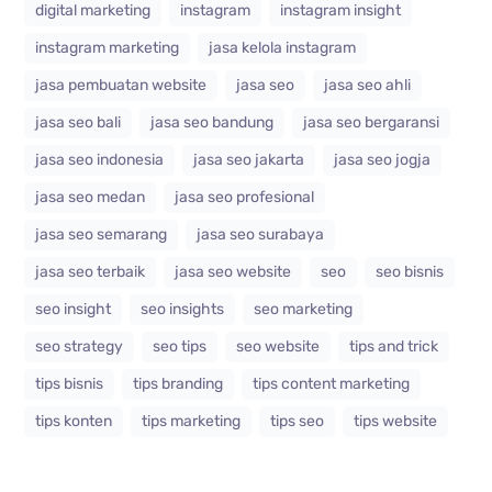
digital marketing
instagram
instagram insight
instagram marketing
jasa kelola instagram
jasa pembuatan website
jasa seo
jasa seo ahli
jasa seo bali
jasa seo bandung
jasa seo bergaransi
jasa seo indonesia
jasa seo jakarta
jasa seo jogja
jasa seo medan
jasa seo profesional
jasa seo semarang
jasa seo surabaya
jasa seo terbaik
jasa seo website
seo
seo bisnis
seo insight
seo insights
seo marketing
seo strategy
seo tips
seo website
tips and trick
tips bisnis
tips branding
tips content marketing
tips konten
tips marketing
tips seo
tips website