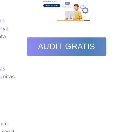
an
snya
ota
AUDIT GRATIS
tas
unitas
apat
 cepat.