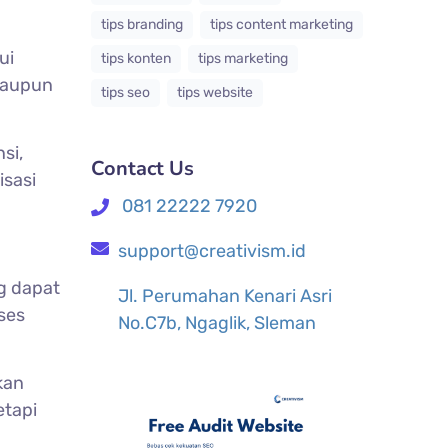
tips branding
tips content marketing
ui
tips konten
tips marketing
maupun
tips seo
tips website
si,
Contact Us
isasi
081 22222 7920
support@creativism.id
g dapat
Jl. Perumahan Kenari Asri
ses
No.C7b, Ngaglik, Sleman
kan
etapi