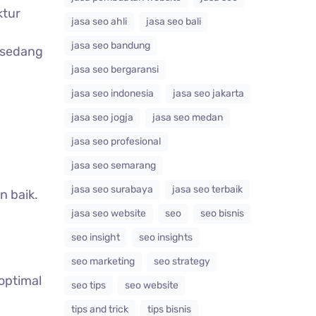
ktur
jasa seo ahli
jasa seo bali
jasa seo bandung
 sedang
jasa seo bergaransi
jasa seo indonesia
jasa seo jakarta
jasa seo jogja
jasa seo medan
jasa seo profesional
jasa seo semarang
jasa seo surabaya
jasa seo terbaik
n baik.
jasa seo website
seo
seo bisnis
seo insight
seo insights
seo marketing
seo strategy
optimal
seo tips
seo website
tips and trick
tips bisnis