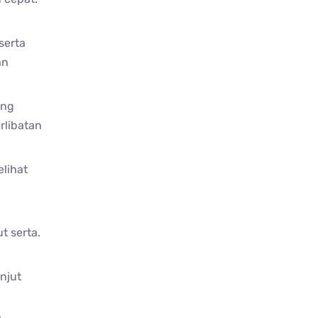
serta
an
ang
rlibatan
lihat
t serta.
njut