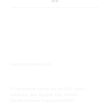
081 22222 7920
support@creativism.id
Jl. Perumahan Kenari Asri No.C7b, Losari,
Sukoharjo, Kec. Ngaglik, Kab. Sleman,
Daerah Istimewa Yogyakarta 55581