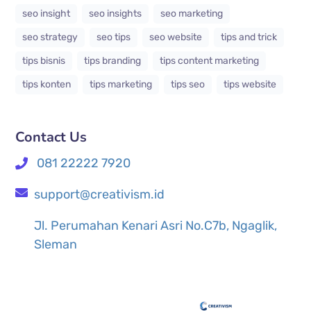
seo insight
seo insights
seo marketing
seo strategy
seo tips
seo website
tips and trick
tips bisnis
tips branding
tips content marketing
tips konten
tips marketing
tips seo
tips website
Contact Us
081 22222 7920
support@creativism.id
Jl. Perumahan Kenari Asri No.C7b, Ngaglik,
Sleman