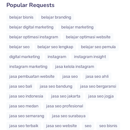
Popular Requests
belajar bisnis
belajar branding
belajar digital marketing
belajar marketing
belajar optimasi instagram
belajar optimasi website
belajar seo
belajar seo lengkap
belajar seo pemula
digital marketing
instagram
instagram insight
instagram marketing
jasa kelola instagram
jasa pembuatan website
jasa seo
jasa seo ahli
jasa seo bali
jasa seo bandung
jasa seo bergaransi
jasa seo indonesia
jasa seo jakarta
jasa seo jogja
jasa seo medan
jasa seo profesional
jasa seo semarang
jasa seo surabaya
jasa seo terbaik
jasa seo website
seo
seo bisnis