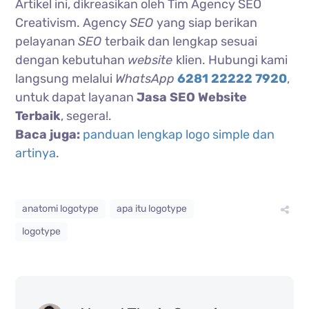
Artikel ini, dikreasikan oleh Tim Agency SEO
Creativism. Agency
SEO
yang siap berikan
pelayanan
SEO
terbaik dan lengkap sesuai
dengan kebutuhan
website
klien. Hubungi kami
langsung melalui
WhatsApp
6281 22222 7920
,
untuk dapat layanan
Jasa SEO Website
Terbaik
, segera!.
Baca juga:
panduan lengkap logo simple dan
artinya
.
anatomi logotype
apa itu logotype
logotype