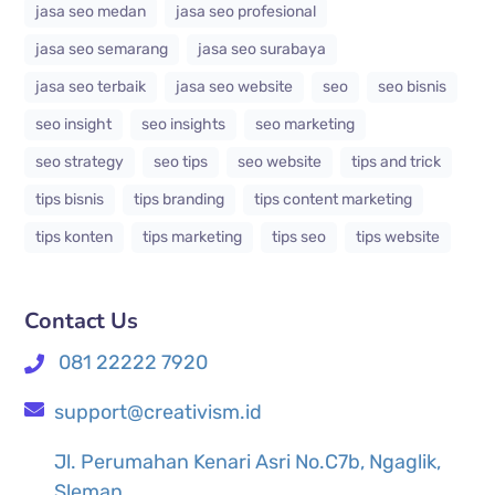
jasa seo medan
jasa seo profesional
jasa seo semarang
jasa seo surabaya
jasa seo terbaik
jasa seo website
seo
seo bisnis
seo insight
seo insights
seo marketing
seo strategy
seo tips
seo website
tips and trick
tips bisnis
tips branding
tips content marketing
tips konten
tips marketing
tips seo
tips website
Contact Us
081 22222 7920
support@creativism.id
Jl. Perumahan Kenari Asri No.C7b, Ngaglik,
Sleman