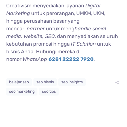
Creativism menyediakan layanan
Digital
Marketing
untuk perorangan, UMKM, UKM,
hingga perusahaan besar yang
mencari
partner
untuk meng
handle social
media, website, SEO
, dan menyediakan seluruh
kebutuhan promosi hingga
IT Solution
untuk
bisnis Anda. Hubungi mereka di
nomor
WhatsApp
6281 22222 7920
.
belajar seo
seo bisnis
seo insights
seo marketing
seo tips