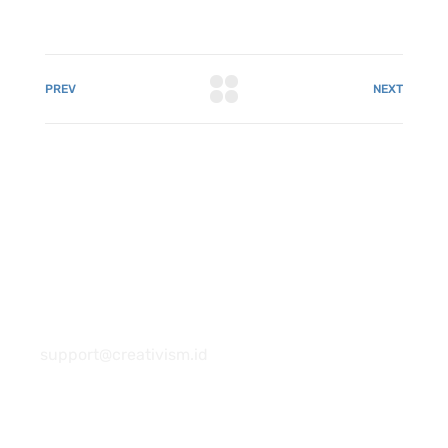
PREV
NEXT
081 22222 7920
support@creativism.id