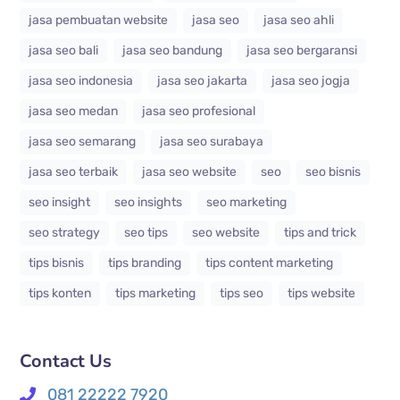
jasa pembuatan website
jasa seo
jasa seo ahli
jasa seo bali
jasa seo bandung
jasa seo bergaransi
jasa seo indonesia
jasa seo jakarta
jasa seo jogja
jasa seo medan
jasa seo profesional
jasa seo semarang
jasa seo surabaya
jasa seo terbaik
jasa seo website
seo
seo bisnis
seo insight
seo insights
seo marketing
seo strategy
seo tips
seo website
tips and trick
tips bisnis
tips branding
tips content marketing
tips konten
tips marketing
tips seo
tips website
Contact Us
081 22222 7920