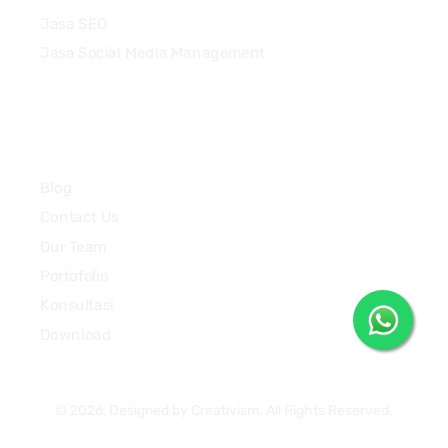
Jasa SEO
Jasa Social Media Management
Quick Links
Blog
Contact Us
Our Team
Portofolio
Konsultasi
Download
© 2026, Designed by Creativism. All Rights Reserved.