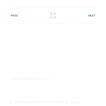
PREV
NEXT
081 22222 7920
support@creativism.id
Jl. Perumahan Kenari Asri No.C7b, Losari,