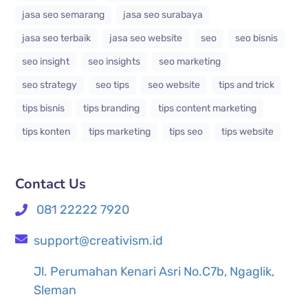
jasa seo semarang
jasa seo surabaya
jasa seo terbaik
jasa seo website
seo
seo bisnis
seo insight
seo insights
seo marketing
seo strategy
seo tips
seo website
tips and trick
tips bisnis
tips branding
tips content marketing
tips konten
tips marketing
tips seo
tips website
Contact Us
081 22222 7920
support@creativism.id
Jl. Perumahan Kenari Asri No.C7b, Ngaglik,
Sleman