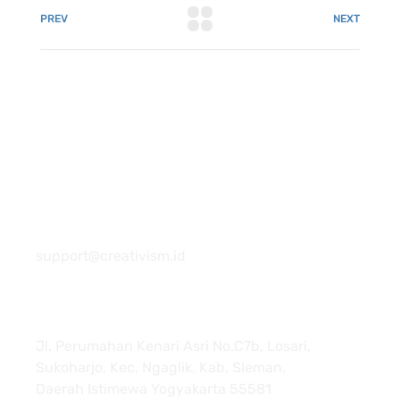
PREV
NEXT
081 22222 7920
support@creativism.id
Jl. Perumahan Kenari Asri No.C7b, Losari,
Sukoharjo, Kec. Ngaglik, Kab. Sleman,
Daerah Istimewa Yogyakarta 55581