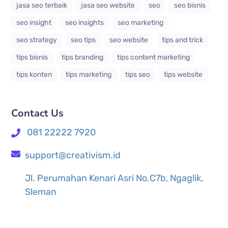
jasa seo terbaik
jasa seo website
seo
seo bisnis
seo insight
seo insights
seo marketing
seo strategy
seo tips
seo website
tips and trick
tips bisnis
tips branding
tips content marketing
tips konten
tips marketing
tips seo
tips website
Contact Us
081 22222 7920
support@creativism.id
Jl. Perumahan Kenari Asri No.C7b, Ngaglik,
Sleman