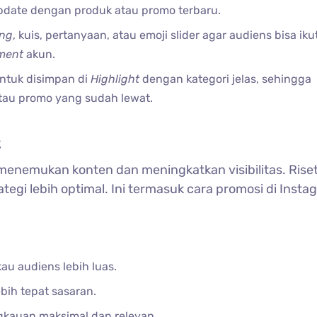
update dengan produk atau promo terbaru.
ing
, kuis, pertanyaan, atau emoji slider agar audiens bisa iku
ment
akun.
ntuk disimpan di
Highlight
dengan kategori jelas, sehingga
tau promo yang sudah lewat.
t
nemukan konten dan meningkatkan visibilitas. Rise
egi lebih optimal. Ini termasuk cara promosi di Insta
u audiens lebih luas.
ih tepat sasaran.
kauan maksimal dan relevan.