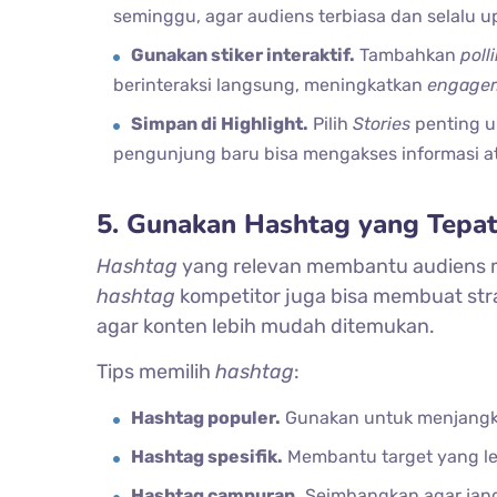
seminggu, agar audiens terbiasa dan selalu 
Gunakan stiker interaktif.
Tambahkan
poll
berinteraksi langsung, meningkatkan
engage
Simpan di Highlight.
Pilih
Stories
penting u
pengunjung baru bisa mengakses informasi a
5. Gunakan Hashtag yang Tepa
Hashtag
yang relevan membantu audiens me
hashtag
kompetitor juga bisa membuat strat
agar konten lebih mudah ditemukan.
Tips memilih
hashtag
:
Hashtag populer.
Gunakan untuk menjangka
Hashtag spesifik.
Membantu target yang leb
Hashtag campuran.
Seimbangkan agar jang