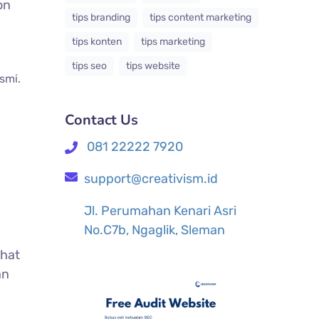
on
tips branding
tips content marketing
tips konten
tips marketing
tips seo
tips website
smi.
Contact Us
081 22222 7920
support@creativism.id
Jl. Perumahan Kenari Asri
No.C7b, Ngaglik, Sleman
ihat
an