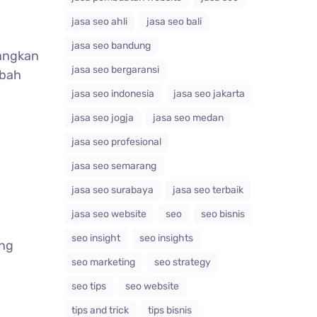
jasa seo ahli
jasa seo bali
jasa seo bandung
dangkan
jasa seo bergaransi
mbah
jasa seo indonesia
jasa seo jakarta
jasa seo jogja
jasa seo medan
jasa seo profesional
jasa seo semarang
jasa seo surabaya
jasa seo terbaik
jasa seo website
seo
seo bisnis
seo insight
seo insights
ang
seo marketing
seo strategy
seo tips
seo website
tips and trick
tips bisnis