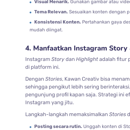
Visual Menarik.
Gunakan gambar atau video 
Tema Relevan.
Sesuaikan konten dengan pr
Konsistensi Konten.
Pertahankan gaya desa
mudah diingat.
4. Manfaatkan Instagram Story 
Instagram
Story
dan
Highlight
adalah fitur
di platform ini.
Dengan
Stories
, Kawan Creativ bisa menamp
sehingga pengikut lebih sering berinteraksi
pengunjung profil kapan saja. Strategi ini
Instagram yang jitu.
Langkah-langkah memaksimalkan
Stories
d
Posting secara rutin.
Unggah konten di Stor