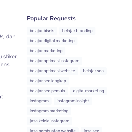
Popular Requests
,
belajar bisnis
belajar branding
ls,
dan
belajar digital marketing
belajar marketing
u stiker,
belajar optimasi instagram
iens
belajar optimasi website
belajar seo
belajar seo lengkap
belajar seo pemula
digital marketing
at
instagram
instagram insight
instagram marketing
jasa kelola instagram
jasa pembuatan website
jasa seo